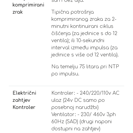
suh i bez ulja.
komprimirani
zrak
Tipična potrošnja
komprimiranog zraka za 2-
minutni kontinuirani ciklus
čišćenja (za jedinice s do 12
ventila); ili 10-sekundni
interval između impulsa (za
jedinice s više od 12 ventila).
Na temelju 75 litara pri NTP
po impulsu.
Električni
Kontroler: - 240/220/110v AC
zahtjev
ulaz (24v DC samo po
Kontroler
posebnoj narudžbi)
Ventilator: - 230/ 460v 3ph
60Hz (SAD) (drugi naponi
dostupni na zahtjev)