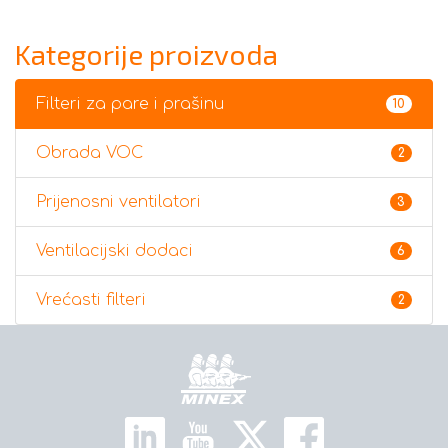
Kategorije proizvoda
Filteri za pare i prašinu
10
Obrada VOC
2
Prijenosni ventilatori
3
Ventilacijski dodaci
6
Vrećasti filteri
2
Početna