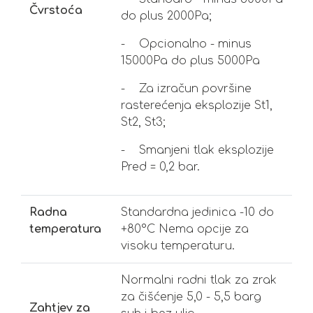
Čvrstoća
do plus 2000Pa;
- Opcionalno - minus
15000Pa do plus 5000Pa
- Za izračun površine
rasterećenja eksplozije St1,
St2, St3;
- Smanjeni tlak eksplozije
Pred = 0,2 bar.
Radna
Standardna jedinica -10 do
temperatura
+80°C Nema opcije za
visoku temperaturu.
Normalni radni tlak za zrak
za čišćenje 5,0 - 5,5 barg
Zahtjev za