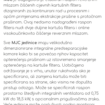
mlazom čišćenih cijevnih kartušnih filtera
dizajniranih za kontinuirani rad u procesnim i
općim primjenama ekstrakcije prašine s protočnom
prašinom. Ovaj nedavno nadograđeni raspon
filtera nudi dvije duljine kartuša filtera i online
visokoučinkovito čišćenje reverznim mlazom.
Sve
MJC jedinice
imaju velikodušno
dimenzionirane integralne predseparacijske
komore kako bi se povećao njihov kapacitet
opterećenja prašinom uz istovremeno smanjenje
opterećenja na kartuše filtera. Uobičajeno
održavanje je s vrha, unutar rukohvata ako je
specificirano, ali zamjena kartuša može biti
specificirana sa strane, ako visina ne dopušta
pristup odozgo. Može se specificirati raspon
prostorno štedljivih integralnih ventilatora od 0,75
kW do 18,5 kW, s opcionalnim prigušivačima zraka.
Veće jedinice može opsluživati podno montirani