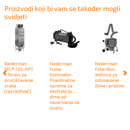
Proizvodi koji bi vam se također mogli
svidjeti
Nederman
Nederman
Nederman
MCP-12S-APT
Fume
FilterBox-
- Toranj za
Eliminator-
Jedinica za
pročišćavanje
Pojedinačna
odsisavanje
zraka
oprema za
dima i prašine
(razrjeđivač)
ekstrakciju
dima od
zavarivanja na
izvoru