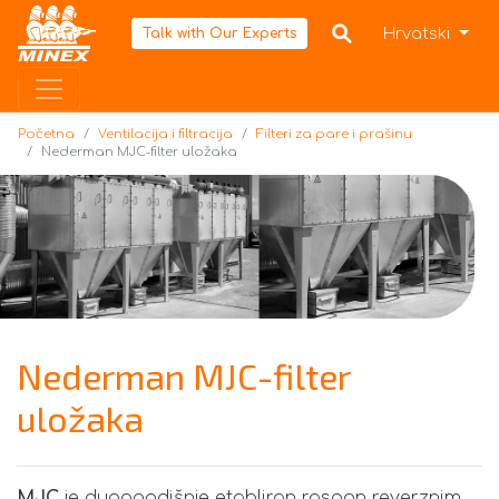
Početna
Hrvatski
Talk with Our Experts
Početna
Ventilacija i filtracija
Filteri za pare i prašinu
Nederman MJC-filter uložaka
Nederman MJC-filter
uložaka
MJC
je dugogodišnje etabliran raspon reverznim