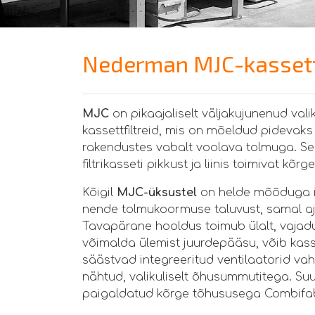
Nederman MJC-kassettf
MJC
on pikaajaliselt väljakujunenud val
kassettfiltreid, mis on mõeldud pidevaks
rakendustes vabalt voolava tolmuga. See 
filtrikasseti pikkust ja liinis toimivat 
Kõigil
MJC-üksustel
on helde mõõduga i
nende tolmukoormuse taluvust, samal aja
Tavapärane hooldus toimub ülalt, vajadu
võimalda ülemist juurdepääsu, võib kass
säästvad integreeritud ventilaatorid vah
nähtud, valikuliselt õhusummutitega. S
paigaldatud kõrge tõhususega Combifab 