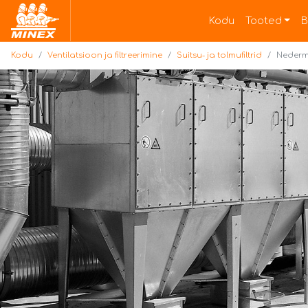
Kodu
Kodu
Tooted
B
Kodu
Ventilatsioon ja filtreerimine
Suitsu- ja tolmufiltrid
Nederma