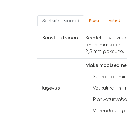
Kasu
Viited
Spetsifikatsioonid
Konstruktsioon
Keedetud värvitu
teras; musta õhu 
2,5 mm paksune.
Maksimaalsed neg
- Standard - mii
Tugevus
- Valikuline - mi
- Plahvatusvabast
- Vähendatud pla