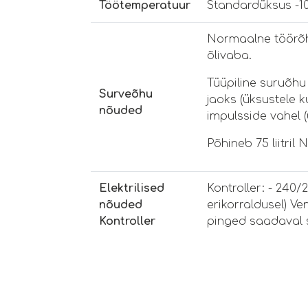
Töötemperatuur
Standardüksus -10
Normaalne töörõhk
õlivaba.
Tüüpiline suruõhu
Surveõhu
jaoks (üksustele ku
nõuded
impulsside vahel (ü
Põhineb 75 liitril
Elektrilised
Kontroller: - 240/
nõuded
erikorraldusel) V
Kontroller
pinged saadaval s