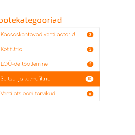
ootekategooriad
Kaasaskantavad ventilaatorid
3
Kotifiltrid
2
LOÜ-de töötlemine
2
Suitsu- ja tolmufiltrid
10
Ventilatsiooni tarvikud
6