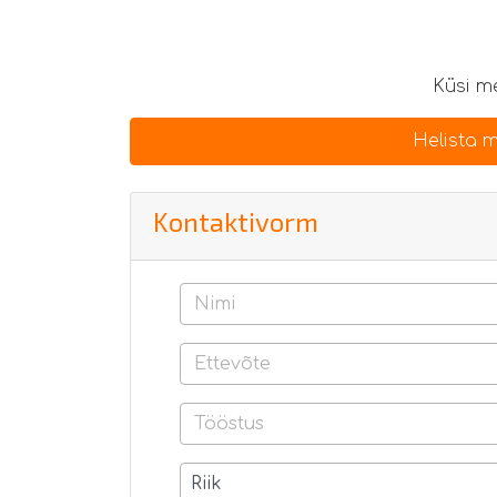
Küsi me
Helista m
Kontaktivorm