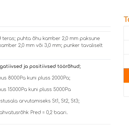
T
d teras; puhta õhu kamber 2,0 mm paksune
kamber 2,0 mm või 3,0 mm; punker tavaliselt
atiivsed ja positiivsed töörõhud;
nus 8000Pa kuni pluss 2000Pa;
inus 15000Pa kuni pluss 5000Pa
usala arvutamiseks St1, St2, St3;
hvatusrõhk Pred = 0,2 baari.