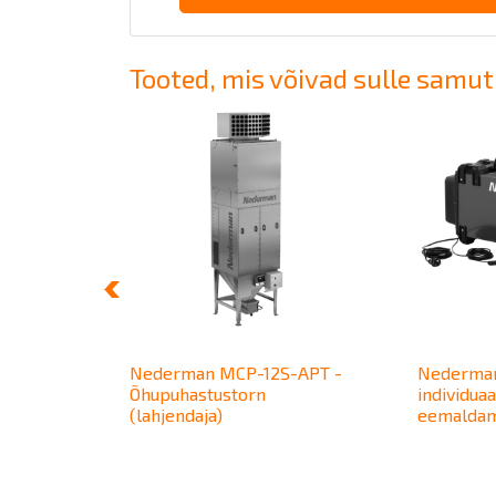
Tooted, mis võivad sulle samut
lter
Nederman MCP-12S-APT -
Nederman
Õhupuhastustorn
individua
(lahjendaja)
eemaldami