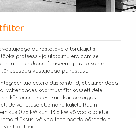
ilter
ik vastujoaga puhastatavaid torukujulisi
 tööks protsessi- ja üldtolmu eraldamise
hiljuti uuendatud filtriseeria pakub kahte
kõrge tõhususega vastujoaga puhastust.
ntegreeritud eeleralduskambrid, et suurendada
l vähendades koormust filtrikassettidele.
sel käsipuude sees, kuid kui laekõrgus ei
ettide vahetuse ette näha küljelt. Ruumi
emikus 0,75 kW kuni 18,5 kW võivad olla ette
uuremaid üksusi võivad teenindada põrandale
ventilaatorid.