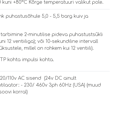
 kuni +80°C Kõrge temperatuuri valikut pole.
 puhastusõhule 5,0 - 5,5 barg kuiv ja
 tarbimine 2-minutilise pideva puhastustsükli
ni 12 ventiiliga); või 10-sekundiline intervall
ksustele, millel on rohkem kui 12 ventiili).
 NTP kohta impulsi kohta.
220/110v AC sisend (24v DC ainult
entilaator: - 230/ 460v 3ph 60Hz (USA) (muud
oovi korral)