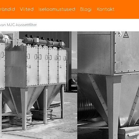
rändid
Viited
Iseloomustused
Blogi
Kontakt
n MJC-kassettfilter