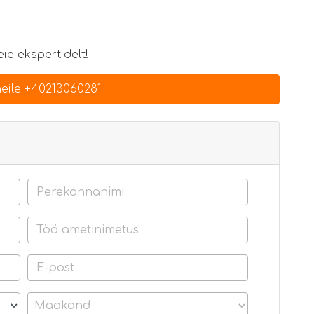
ie ekspertidelt!
eile +40213060281