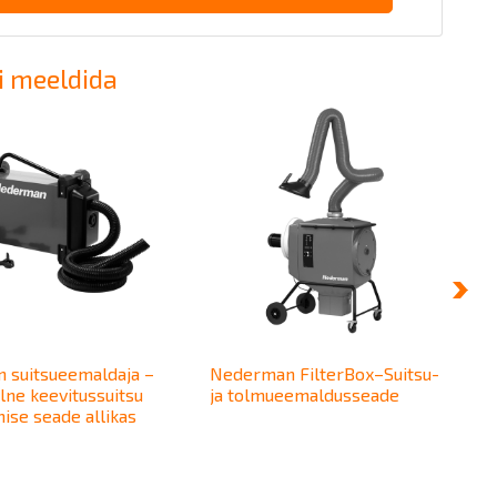
i meeldida
 suitsueemaldaja –
Nederman FilterBox–Suitsu-
alne keevitussuitsu
ja tolmueemaldusseade
se seade allikas