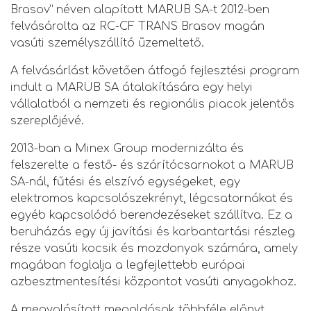
Brasov” néven alapított MARUB SA-t 2012-ben
felvásárolta az RC-CF TRANS Brasov magán
vasúti személyszállító üzemeltető.
A felvásárlást követően átfogó fejlesztési program
indult a MARUB SA átalakítására egy helyi
vállalatból a nemzeti és regionális piacok jelentős
szereplőjévé.
2013-ban a Minex Group modernizálta és
felszerelte a festő- és szárítócsarnokot a MARUB
SA-nál, fűtési és elszívó egységeket, egy
elektromos kapcsolószekrényt, légcsatornákat és
egyéb kapcsolódó berendezéseket szállítva. Ez a
beruházás egy új javítási és karbantartási részleg
része vasúti kocsik és mozdonyok számára, amely
magában foglalja a legfejlettebb európai
azbesztmentesítési központot vasúti anyagokhoz.
A megvalósított megoldások többféle előnyt