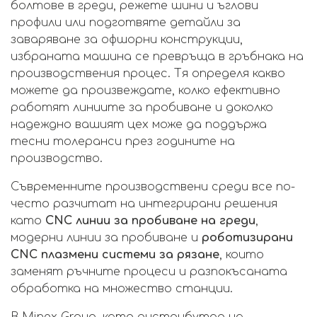
болтове в греди, режете шини и ъглови
профили или подготвяте детайли за
заваряване за офшорни конструкции,
избраната машина се превръща в гръбнака на
производствения процес. Тя определя какво
можете да произвеждате, колко ефективно
работят линиите за пробиване и доколко
надеждно вашият цех може да поддържа
тесни толеранси през годините на
производство.
Съвременните производствени среди все по-
често разчитат на интегрирани решения
като
CNC линии за пробиване на греди
,
модерни линии за пробиване и
роботизирани
CNC плазмени системи за рязане
, които
заменят ръчните процеси и разпокъсаната
обработка на множество станции.
В Minex Group, като дистрибутор на