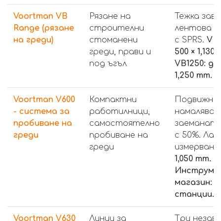
Voortman VB
Рязане на
Тежка зав
Range (рязане
строителни
лентова 
на греди)
стоманени
с SPRS.
VB1
греди, прави и
500 × 1,130
под ъгъл
VB1250: до 
1,250 mm.
Voortman V600
Компактни
Подвижна 
- система за
работилници,
намалява
пробиване на
самостоятелно
заеманат
греди
пробиване на
с 50%. Лаз
греди
измерване
1,050 mm.
Инструме
магазин: 5
станции.
Voortman V630
Линии за
Три незав