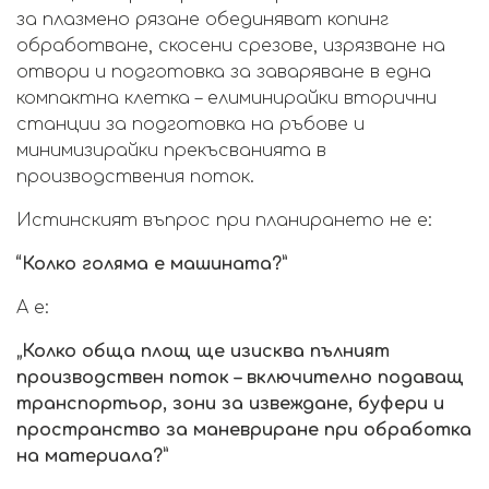
за плазмено рязане обединяват копинг
обработване, скосени срезове, изрязване на
отвори и подготовка за заваряване в една
компактна клетка – елиминирайки вторични
станции за подготовка на ръбове и
минимизирайки прекъсванията в
производствения поток.
Истинският въпрос при планирането не е:
“Колко голяма е машината?”
А е:
„Колко обща площ ще изисква пълният
производствен поток – включително подаващ
транспортьор, зони за извеждане, буфери и
пространство за маневриране при обработка
на материала?”