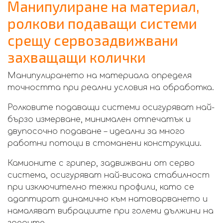
Манипулиране на материал,
ролкови подаващи системи
срещу сервозадвижвани
захващащи колички
Манипулирането на материала определя
точността при реални условия на обработка.
Ролковите подаващи системи осигуряват най-
бързо измерване, минимален отпечатък и
двупосочно подаване – идеални за много
работни потоци в стоманени конструкции.
Камионите с грипер, задвижвани от серво
система, осигуряват най-висока стабилност
при изключително тежки профили, като се
адаптират динамично към натоварването и
намаляват вибрациите при големи дължини на
гредите.