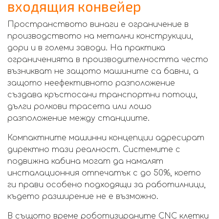
входящия конвейер
Пространството винаги е ограничение в
производството на метални конструкции,
дори и в големи заводи. На практика
ограниченията в производителността често
възникват не защото машините са бавни, а
защото неефективното разположение
създава кръстосани транспортни потоци,
дълги ролкови трасета или лошо
разположение между станциите.
Компактните машинни концепции адресират
директно тази реалност. Системите с
подвижна кабина могат да намалят
инсталационния отпечатък с до 50%, което
ги прави особено подходящи за работилници,
където разширение не е възможно.
В същото време роботизираните CNC клетки