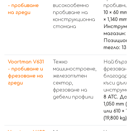
- пробиване
високoобемно
пробивни г
на греди
пробиване на
10 × 60 mm 
конструкционна
× 1,140 mm.
стомана
Инструме
магазин: 3 
Позицион
тегло: 13,2
Voortman V631
Тежко
Най‑бързо
- пробиване и
машиностроене,
фрезоване
фрезоване на
железопътен
благодаре
греди
сектор,
къси дълж
фрезоване на
инструме
дебели профили
8 ATC. До 4
1,050 mm (15
или 610 × 1
(19,800 kg).