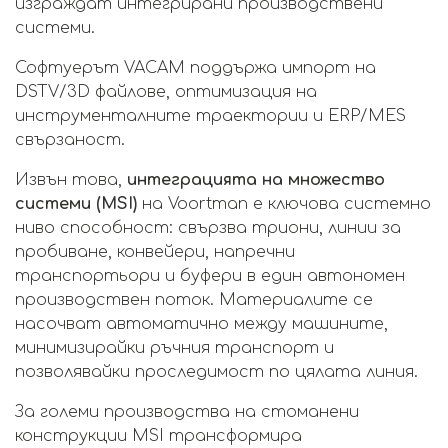
изграждат интегрирани производствени
системи.
Софтуерът VACAM поддържа импорт на
DSTV/3D файлове, оптимизация на
инструменталните траектории и ERP/MES
свързаност.
Извън това,
интеграцията на множество
системи (MSI)
на Voortman е ключова системно
ниво способност: свързва триони, линии за
пробиване, конвейери, напречни
транспортьори и буфери в един автономен
производствен поток. Материалите се
насочват автоматично между машините,
минимизирайки ръчния транспорт и
позволявайки проследимост по цялата линия.
За големи производства на стоманени
конструкции MSI трансформира