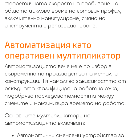
теоретичната скорост на пробиване – а
общото циклово време на готовия профил,
включително манипулиране, смяна на
инструменти и репозициониране.
Автоматизация като
оперативен мултипликатор
Автоматизацията вече не е по избор в
съвременното производство на метални
конструкции. Тя намалява зависимостта от
оскъдната квалифицирана работна ръка,
подобрява последователността между
смените и максимизира времето на работа.
Основните мултипликатори на
автоматизацията включват:
Автоматични сменяеми устройства за