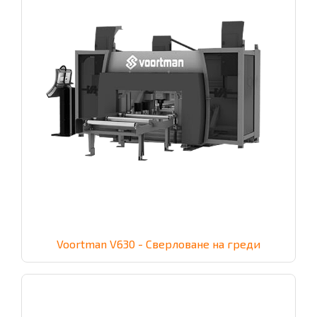
Voortman V630 - Сверловане на греди