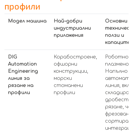
профили
Модел машина
Най‑добри
Основни
индустриални
техническ
приложения
ползи и
капаците
DIG
Корабостроене,
Роботно 
Automation
офшорни
плазмено р
Engineering
конструкции,
Напълно
линия за
морски
автомати
рязане на
стоманени
линия, вк
профили
профили
складиран
дробестру
рязане, че
фрезоване
сортиране
интеграци