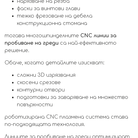
нарязване на резба
фаски за винтови глави
тежко фрезоване на дебела
конструкционна стомана
тогава многошпинделните
CNC линии за
пробиване на греди
са най-ефективното
решение.
Обаче, когато детайлите изискват:
сложни 3D изрязвания
скосени срезове
контурни отвори
подготовки за заваряване на множество
повърхности
роботизирана CNC плазмена система става
по-подходящата технология.
Линиите за пробиване на греди оптимизират