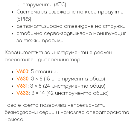
инструменти (ATC)
Системи за извеждане на къси продукти
(SPRS)
автоматизирано отвеждане на стружки
стабилна серво-задвижвана манипулация
за тежки профили
Капацитетът за инструменти е реален
оперативен диференциатор:
V600
: 5 станции
V630
: 3 × 6 (18 инструмента общо)
V631
: 3 × 8 (24 инструмента общо)
V633
: 3 × 14 (42 инструмента общо)
Това е което позволява непрекъснати
безнадзорни серии и намалява операторската
намеса.