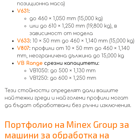
позиционна маса)
V631
:
до 460 × 1,050 mm (15,000 kg)
или до 610 × 1,250 mm (19,800 kg), в
зависимост от модела
V633
:
10 × 50 mm до 460 × 1,140 mm (15,000 kg)
V807
:
профили от 10 × 50 mm до 460 × 1,140
mm, неограничена дължина до 15,000 kg
VB Range
срезни капацитети:
VB1050: до 500 × 1,130 mm
VB1250: до 600 × 1,250 mm
Тези стойности определят дали вашите
най‑тежки греди и най‑големи профили могат
да бъдат обработвани без ръчни изключения.
Портфолио на Minex Group за
машини за обработка на