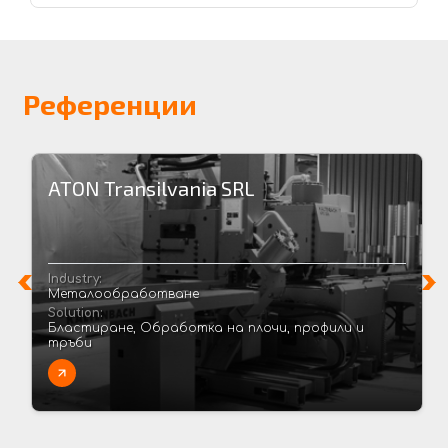
Референции
ATON Transilvania SRL
Industry:
Металообработване
Solution:
Бластиране, Обработка на плочи, профили и
тръби