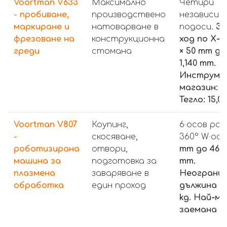
Voortman V633
Максимално
Четири
- пробиване,
производствено
независим
маркиране и
натоварване в
подоси.
30
фрезоване на
конструкционна
ход по X‑о
греди
стомана
× 50 mm до
1,140 mm.
Инструме
магазин: 3 
Тегло: 15,00
Voortman V807
Коупинг,
6‑осов ро
-
скосяване,
360° W‑ос.
роботизирана
отвори,
mm до 460 ×
машина за
подготовка за
mm.
плазмена
заваряване в
Неограни
обработка
един проход
дължина до
kg. Най‑ма
заемана п