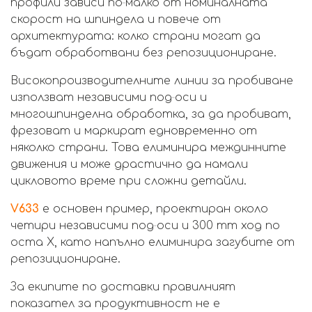
профили зависи по‑малко от номиналната
скорост на шпиндела и повече от
архитектурата: колко страни могат да
бъдат обработвани без репозициониране.
Високопроизводителните линии за пробиване
използват независими под‑оси и
многошпинделна обработка, за да пробиват,
фрезоват и маркират едновременно от
няколко страни. Това елиминира междинните
движения и може драстично да намали
цикловото време при сложни детайли.
V633
е основен пример, проектиран около
четири независими под‑оси и 300 mm ход по
оста X, като напълно елиминира загубите от
репозициониране.
За екипите по доставки правилният
показател за продуктивност не е