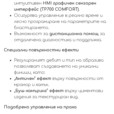
интуитивен
HMI графичен сензорен
интерфейс (TP700 COMFORT)
.
Осигурява управление в реално време и
лесно програмиране на параметрите на
бластирането.
Възможност за
дистанционна помощ
за
отдалечена диагностика и поддръжка.
Специални повърхностни ефекти
Регулираният дебит и тип на абразива
позволяват създаването на уникални
финиши, като:
„Античен“ ефект
върху повърхности от
мрамор и камък.
„Буш-хамъринг“ ефект
върху циментови
изделия за текстуриран вид.
Подобрено управление на праха