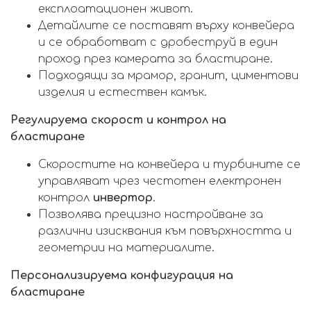
експлоатационен живот.
Детайлите се поставят върху конвейера
и се обработват с дробеструй в един
проход през камерата за бластиране.
Подходящи за мрамор, гранит, циментови
изделия и естествен камък.
Регулируема скорост и контрол на
бластиране
Скоростите на конвейера и турбините се
управляват чрез честотен електронен
контрол
инвертор
.
Позволява прецизно настройване за
различни изисквания към повърхността и
геометрии на материалите.
Персонализируема конфигурация на
бластиране