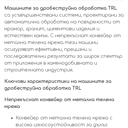
Машините за дробеструйна обработка TRL
са усъвършенствани системи, проектирани за
автоматична обработка на повърхности от
мрамор, гранит, циментови изделия и
естествен камък. С непрекъснат конвейер от
метална телена мрежа тези машини
осигуряват ефективни, прецизни и
последователни резултати за широк спектър
от приложения в каменодобивната и
строителната индустрия.
Ключови характеристики на машините за
дробеструйна обработка TRL
Непрекъснат конвейер от метална телена
мрежа
Конвейер от метална телена мрежа с
висока износоустойчивост за дълъг