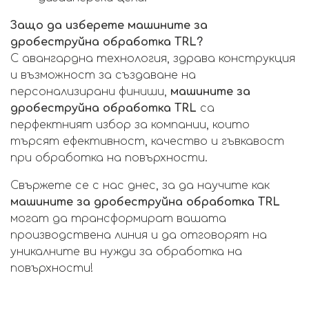
Защо да изберете машините за
дробеструйна обработка TRL?
С авангардна технология, здрава конструкция
и възможност за създаване на
персонализирани финиши,
машините за
дробеструйна обработка TRL
са
перфектният избор за компании, които
търсят ефективност, качество и гъвкавост
при обработка на повърхности.
Свържете се с нас днес, за да научите как
машините за дробеструйна обработка TRL
могат да трансформират вашата
производствена линия и да отговорят на
уникалните ви нужди за обработка на
повърхности!