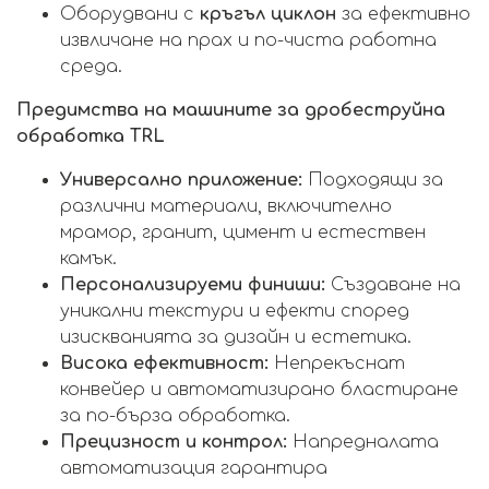
Оборудвани с
кръгъл циклон
за ефективно
извличане на прах и по-чиста работна
среда.
Предимства на машините за дробеструйна
обработка TRL
Универсално приложение:
Подходящи за
различни материали, включително
мрамор, гранит, цимент и естествен
камък.
Персонализируеми финиши:
Създаване на
уникални текстури и ефекти според
изискванията за дизайн и естетика.
Висока ефективност:
Непрекъснат
конвейер и автоматизирано бластиране
за по-бърза обработка.
Прецизност и контрол:
Напредналата
автоматизация гарантира