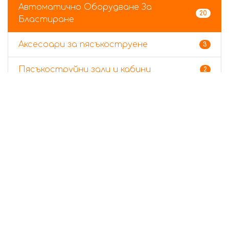
Автоматично Оборудване За
20
Бластиране
Аксесоари за пясъкоструене
3
Пясъкоструйни зали и кабини
2
Роботи за повърхностна подготовка
6
Ръчно пясъкоструйно оборудване
10
Начало
Съответствие с GDPR