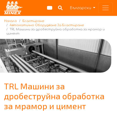
Начало
Български
Начало
Бластиране
Автоматично Оборудване За Бластиране
TRL Машини за дробеструйна обработка за мрамор и
цимент
TRL Машини за
дробеструйна обработка
за мрамор и цимент