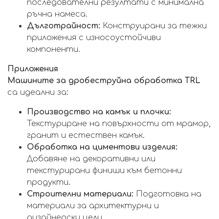
последователни резултати с минимална
ръчна намеса.
Дълготрайност:
Конструирани за тежки
приложения с износоустойчиви
компоненти.
Приложения
Машините за дробеструйна обработка TRL
са идеални за:
Производство на камък и плочки:
Текстуриране на повърхности от мрамор,
гранит и естествен камък.
Обработка на циментови изделия:
Добавяне на декоративни или
текстурирани финиши към бетонни
продукти.
Строителни материали:
Подготовка на
материали за архитектурни и
дизайнерски цели.