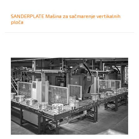
SANDERPLATE Mašina za sačmarenje vertikalnih
ploča