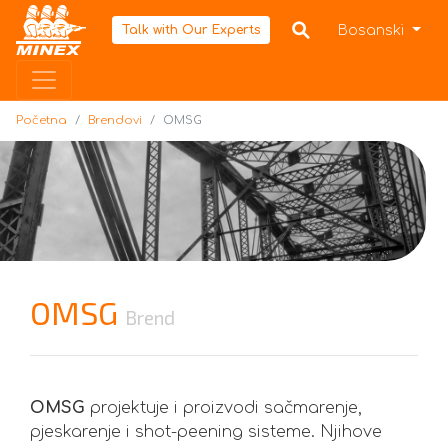
Početna
Bosanski
Talk with Our Experts
Početna
Brendovi
OMSG
OMSG
Brend
OMSG
projektuje i proizvodi sačmarenje,
pjeskarenje i shot-peening sisteme. Njihove