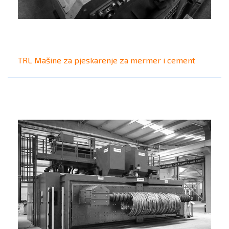
TRL Mašine za pjeskarenje za mermer i cement