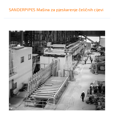
SANDERPIPES Mašina za pjeskarenje čeličnih cijevi