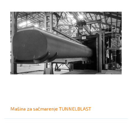
Mašina za sačmarenje TUNNELBLAST