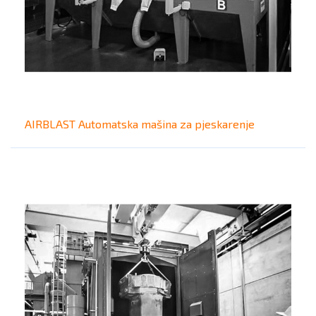
AIRBLAST Automatska mašina za pjeskarenje