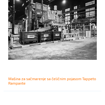
Mašina za sačmarenje sa čeličnim pojasom Tappeto
Rampante