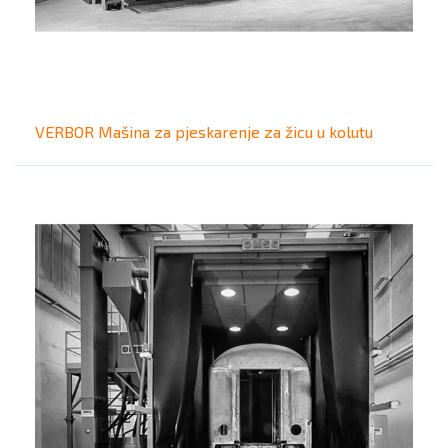
VERBOR Mašina za pjeskarenje za žicu u kolutu