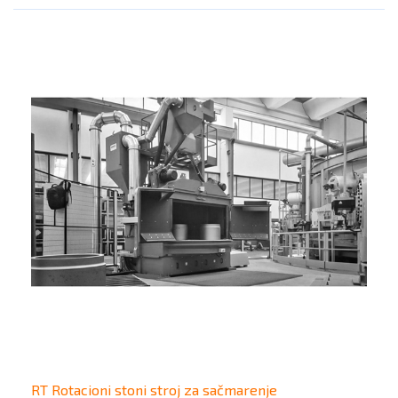
RT Rotacioni stoni stroj za sačmarenje