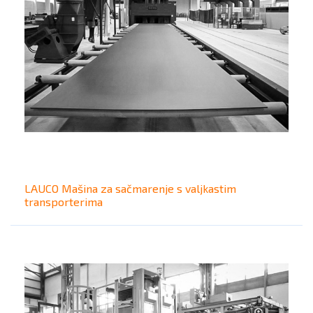
LAUCO Mašina za sačmarenje s valjkastim
transporterima