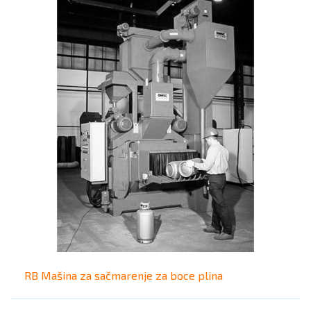
RB Mašina za sačmarenje za boce plina