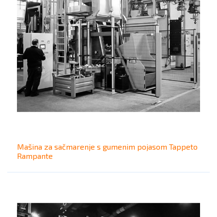
Mašina za sačmarenje s gumenim pojasom Tappeto
Rampante