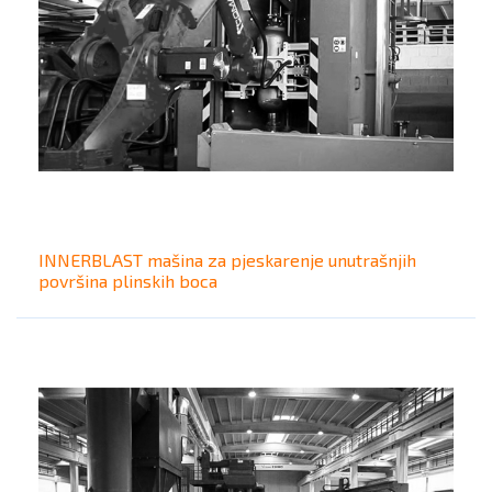
INNERBLAST mašina za pjeskarenje unutrašnjih
površina plinskih boca