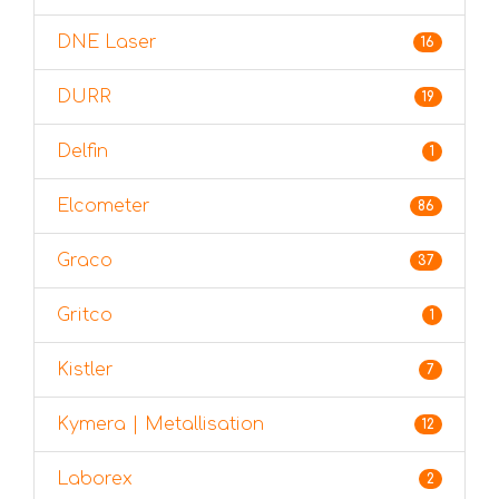
DNE Laser
16
DURR
19
Delfin
1
Elcometer
86
Graco
37
Gritco
1
Kistler
7
Kymera | Metallisation
12
Laborex
2