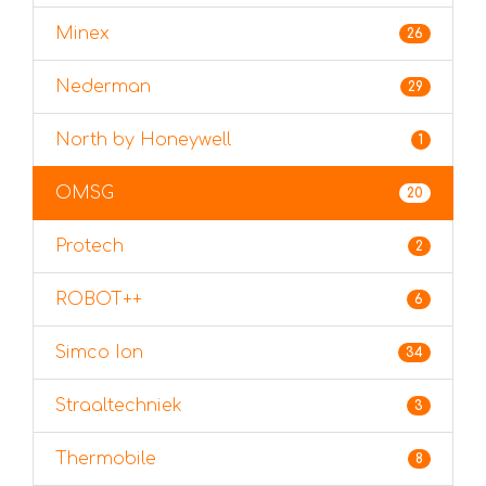
Minex
26
Nederman
29
North by Honeywell
1
OMSG
20
Protech
2
ROBOT++
6
Simco Ion
34
Straaltechniek
3
Thermobile
8