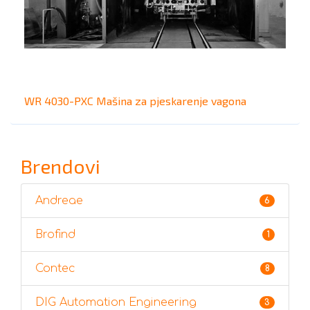
WR 4030-PXC Mašina za pjeskarenje vagona
Brendovi
Andreae
6
Brofind
1
Contec
8
DIG Automation Engineering
3