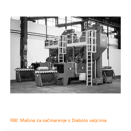
RBC Mašina za sačmarenje s Diabolo valjcima