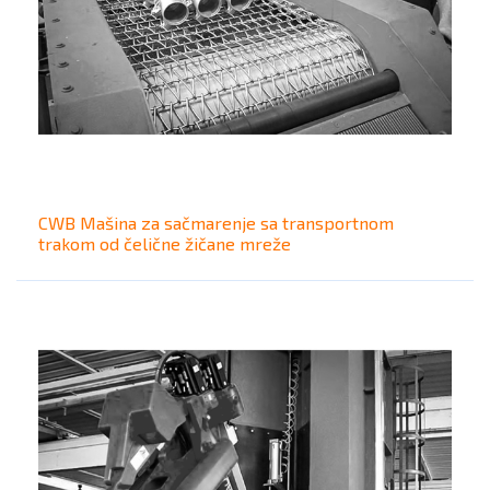
CWB Mašina za sačmarenje sa transportnom
trakom od čelične žičane mreže