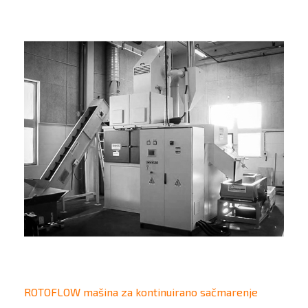
ROTOFLOW mašina za kontinuirano sačmarenje