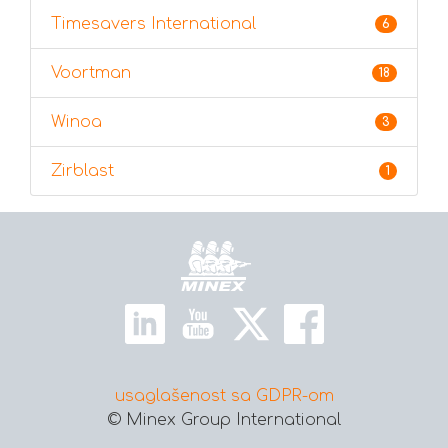
Timesavers International
6
Voortman
18
Winoa
3
Zirblast
1
Početna
usaglašenost sa GDPR-om
© Minex Group International