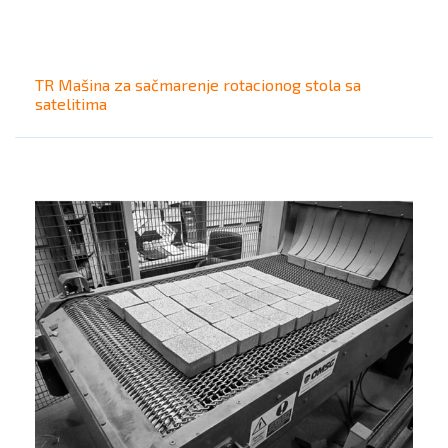
TR Mašina za sačmarenje rotacionog stola sa
satelitima