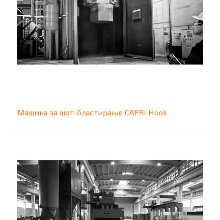
Машина за шот-бластирање CAPRI Hook