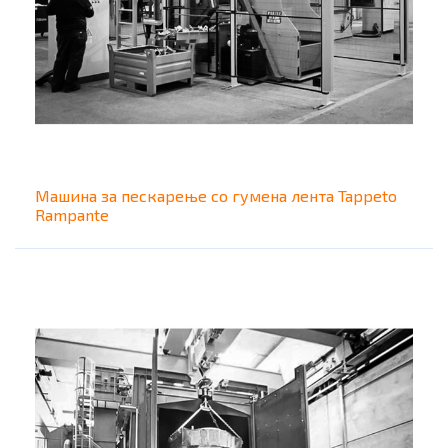
Машина за пескарење со гумена лента Tappeto
Rampante