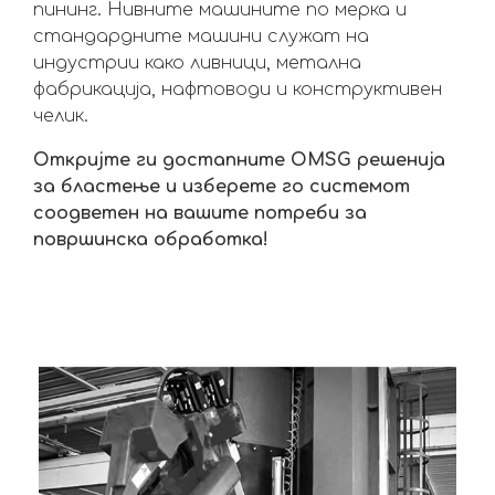
пининг. Нивните машините по мерка и
стандардните машини служат на
индустрии како ливници, метална
фабрикација, нафтоводи и конструктивен
челик.
Откријте ги достапните OMSG решенија
за бластење и изберете го системот
соодветен на вашите потреби за
површинска обработка!