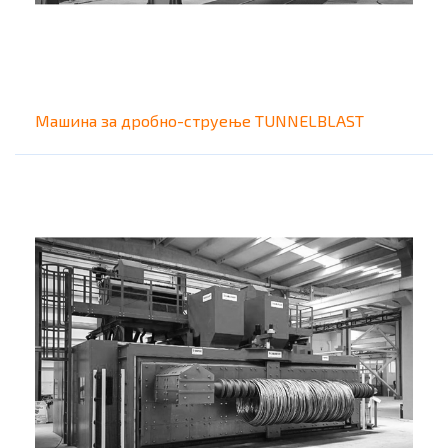
Машина за дробно-струење TUNNELBLAST