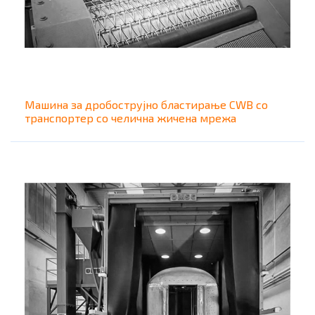
Машина за дробострујно бластиpaње CWB со
транспортер со челична жичена мрежа