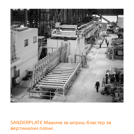
SANDERPLATE Машина за шприц-бластер за
вертикални плочи