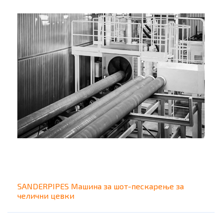
SANDERPIPES Машина за шот-пескарење за
челични цевки