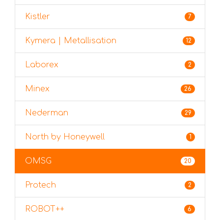
Kistler
7
Kymera | Metallisation
12
Laborex
2
Minex
26
Nederman
29
North by Honeywell
1
OMSG
20
Protech
2
ROBOT++
6