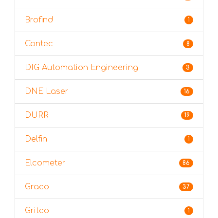
Brofind
1
Contec
8
DIG Automation Engineering
3
DNE Laser
16
DURR
19
Delfin
1
Elcometer
86
Graco
37
Gritco
1