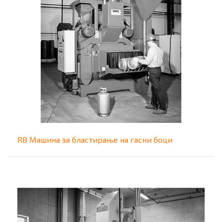
RB Машина за бластирање на гасни боци