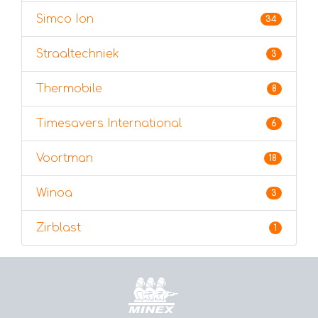
Simco Ion
34
Straaltechniek
3
Thermobile
8
Timesavers International
6
Voortman
18
Winoa
3
Zirblast
1
Дома