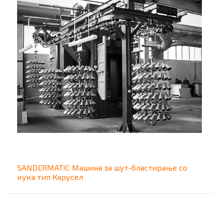
SANDERMATIC Машина за шут-бластирање со
кука тип Карусел