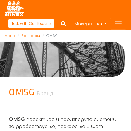
Дома
Македонски
Talk with Our Experts
Дома
Брендови
OMSG
OMSG
Бренд
OMSG
проектира и произведува системи
за дробеструење, пескарење и шот-