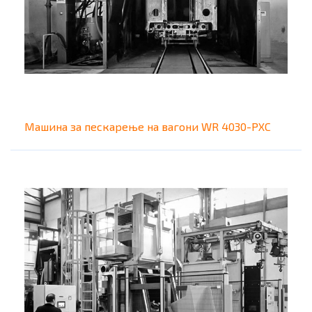
Машина за пескарење на вагони WR 4030-PXC