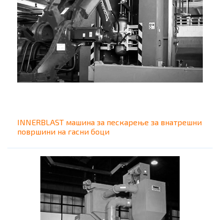
INNERBLAST машина за пескарење за внатрешни
површини на гасни боци