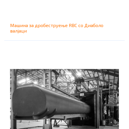
Машина за дробеструење RBC со Диаболо
валјаци