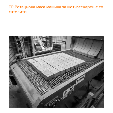
TR Ротациона маса машина за шот-пескарење со
сателити