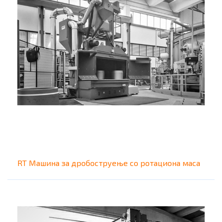
RT Машина за дробоструење со ротациона маса