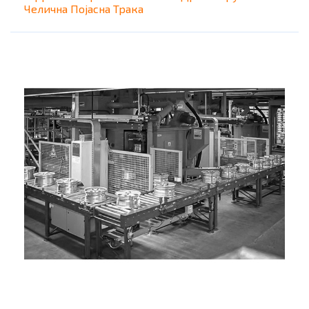
Челична Појасна Трака