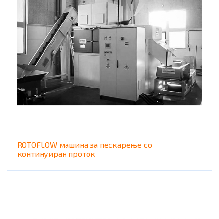
ROTOFLOW машина за пескарење со
континуиран проток