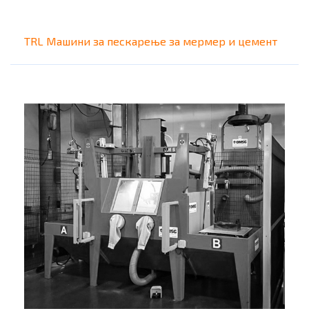
TRL Машини за пескарење за мермер и цемент