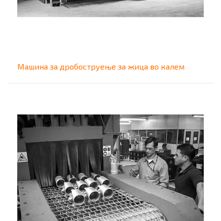
Машина за дробоструење за жица во калем