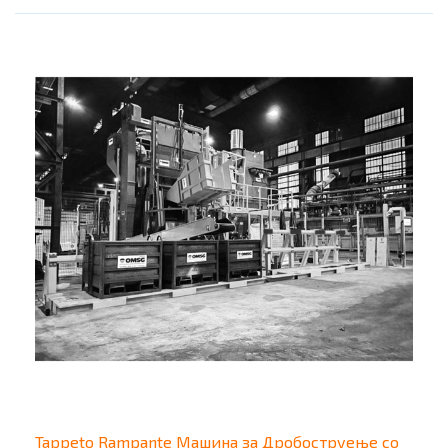
Tappeto Rampante Машина за Дробоструење со