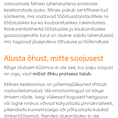
sobivamate Minexi lahendustena erinevate
keskkondade jaoks. Minex pakub sertifitseeritud
süsteeme, mis vastavad tööstusstandarditele nii
tööstuslikes kui ka kaubanduslikes rakendustes.
Konkurentsitihedal tööstuslike ja kaubanduslike
gaasisoojendite turul on oluline valida lahendused,
mis tagavad järjepideva tõhususe ja töökindluse.
Alusta õhust, mitte soojusest
Kõige olulisem küsimus ei ole see, kui palju soojust
on vaja, vaid
millist õhku protsess talub
.
Mõnes keskkonnas on põlemisjääkained lihtsalt
vastuvõetamatud. Värvimistoimingud on kõige
ilmsem näide. Isegi väikesed kogused heitgaase
või liigne niiskus võivad kahjustada pinnakvaliteeti,
pikendada kuivamisaega või põhjustada kulukat
ümbertöötamist. Nendes olukordades ei ole