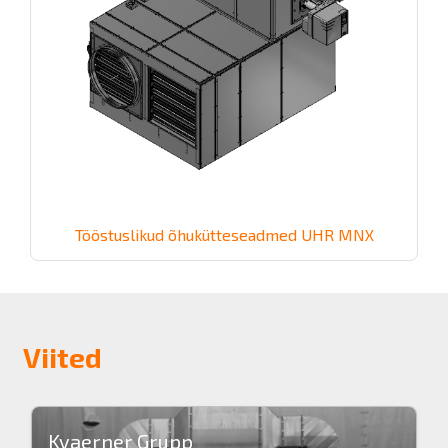
Tööstuslikud õhukütteseadmed UHR MNX
Viited
Kvaerner Grupp