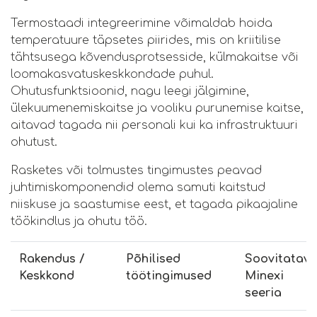
Termostaadi integreerimine võimaldab hoida
temperatuure täpsetes piirides, mis on kriitilise
tähtsusega kõvendusprotsesside, külmakaitse või
loomakasvatuskeskkondade puhul.
Ohutusfunktsioonid, nagu leegi jälgimine,
ülekuumenemiskaitse ja vooliku purunemise kaitse,
aitavad tagada nii personali kui ka infrastruktuuri
ohutust.
Rasketes või tolmustes tingimustes peavad
juhtimiskomponendid olema samuti kaitstud
niiskuse ja saastumise eest, et tagada pikaajaline
töökindlus ja ohutu töö.
Rakendus /
Põhilised
Soovitatav
Keskkond
töötingimused
Minexi
seeria