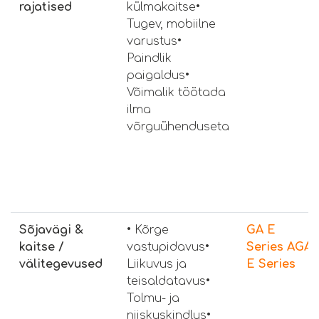
rajatised
külmakaitse•
Tugev, mobiilne
varustus•
Paindlik
paigaldus•
Võimalik töötada
ilma
võrguühenduseta
Sõjavägi &
• Kõrge
GA E
kaitse /
vastupidavus•
Series
AGA
välitegevused
Liikuvus ja
E Series
teisaldatavus•
Tolmu- ja
niiskuskindlus•