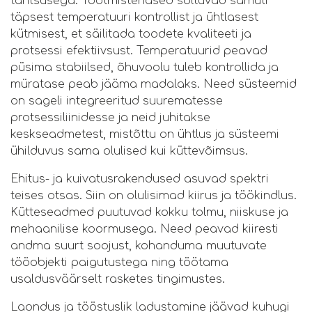
tähtsusega. Tootmistehased sõltuvad samuti
täpsest temperatuuri kontrollist ja ühtlasest
kütmisest, et säilitada toodete kvaliteeti ja
protsessi efektiivsust. Temperatuurid peavad
püsima stabiilsed, õhuvoolu tuleb kontrollida ja
müratase peab jääma madalaks. Need süsteemid
on sageli integreeritud suurematesse
protsessiliinidesse ja neid juhitakse
keskseadmetest, mistõttu on ühtlus ja süsteemi
ühilduvus sama olulised kui küttevõimsus.
Ehitus- ja kuivatusrakendused asuvad spektri
teises otsas. Siin on olulisimad kiirus ja töökindlus.
Kütteseadmed puutuvad kokku tolmu, niiskuse ja
mehaanilise koormusega. Need peavad kiiresti
andma suurt soojust, kohanduma muutuvate
tööobjekti paigutustega ning töötama
usaldusväärselt rasketes tingimustes.
Laondus ja tööstuslik ladustamine jäävad kuhugi