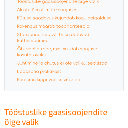
Tööstuslike gaasisoojendite õige valik
Alusta õhust, mitte soojusest
Kütuse saadavus kujundab kogu paigalduse
Rakendus määrab tööprioriteedid
Statsionaarsed või teisaldatavad
kütteseadmed
Õhuvool on see, mis muudab soojuse
kasutatavaks
Juhtimine ja ohutus ei ole valikulised lisad
Lõppsõna praktikast
Korduma kippuvad küsimused
Tööstuslike gaasisoojendite
õige valik