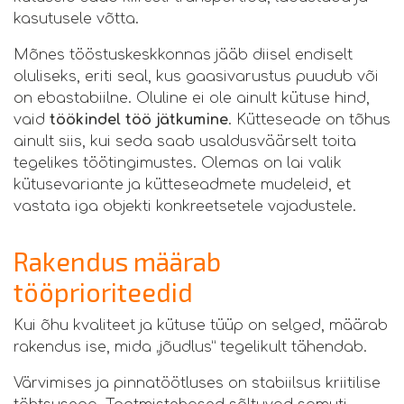
kasutusele võtta.
Mõnes tööstuskeskkonnas jääb diisel endiselt
oluliseks, eriti seal, kus gaasivarustus puudub või
on ebastabiilne. Oluline ei ole ainult kütuse hind,
vaid
töökindel töö jätkumine
. Kütteseade on tõhus
ainult siis, kui seda saab usaldusväärselt toita
tegelikes töötingimustes. Olemas on lai valik
kütusevariante ja kütteseadmete mudeleid, et
vastata iga objekti konkreetsetele vajadustele.
Rakendus määrab
tööprioriteedid
Kui õhu kvaliteet ja kütuse tüüp on selged, määrab
rakendus ise, mida „jõudlus” tegelikult tähendab.
Värvimises ja pinnatöötluses on stabiilsus kriitilise