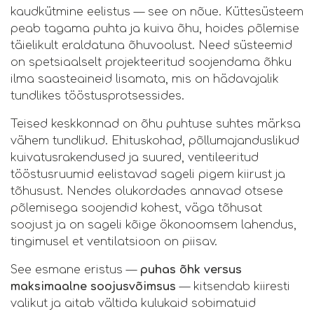
kaudkütmine eelistus — see on nõue. Küttesüsteem
peab tagama puhta ja kuiva õhu, hoides põlemise
täielikult eraldatuna õhuvoolust. Need süsteemid
on spetsiaalselt projekteeritud soojendama õhku
ilma saasteaineid lisamata, mis on hädavajalik
tundlikes tööstusprotsessides.
Teised keskkonnad on õhu puhtuse suhtes märksa
vähem tundlikud. Ehituskohad, põllumajanduslikud
kuivatusrakendused ja suured, ventileeritud
tööstusruumid eelistavad sageli pigem kiirust ja
tõhusust. Nendes olukordades annavad otsese
põlemisega soojendid kohest, väga tõhusat
soojust ja on sageli kõige ökonoomsem lahendus,
tingimusel et ventilatsioon on piisav.
See esmane eristus —
puhas õhk versus
maksimaalne soojusvõimsus
— kitsendab kiiresti
valikut ja aitab vältida kulukaid sobimatuid