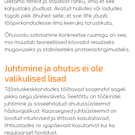
ületama filtreid ja staatilist rõhku, ilma et see
kahjustaks jõudlust. Avatud hallides või ladudes
tagab pikk õhuheit selle, et soe õhk jõuab
tööpiirkondadesse ilma keeruka torustikuta.
Õhuvoolu sobitamine konkreetse ruumiga on see,
mis muudab teoreetilised kilovatid reaalseks
mugavuseks ja stabiilseteks protsessitingimusteks.
Juhtimine ja ohutus ei ole
valikulised lisad
Tööstuskeskkondades töötavad soojendid sageli
pikka aega järelevalveta. Seetõttu on töökindel
juhtimine ja sisseehitatud ohutussüsteemid
hädavajalikud. Kaasaegsed juhtsüsteemid on
loodud intuitiivsed ja lihtsasti kasutatavad,
lihtsustades nii igapäevast kasutamist kui ka
regulaarset hooldust.