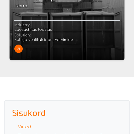
Norra
Industry:
Laevaehitus tööstus
Solution:
Küte ja ventilatsioon, Värvimine
Sisukord
Viited