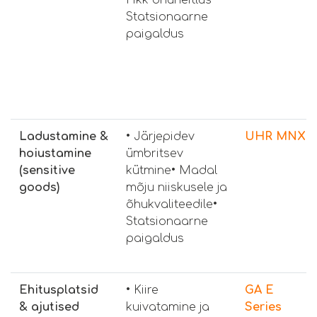
Statsionaarne
paigaldus
Ladustamine &
• Järjepidev
UHR MNX
hoiustamine
ümbritsev
(sensitive
kütmine• Madal
goods)
mõju niiskusele ja
õhukvaliteedile•
Statsionaarne
paigaldus
Ehitusplatsid
• Kiire
GA E
& ajutised
kuivatamine ja
Series