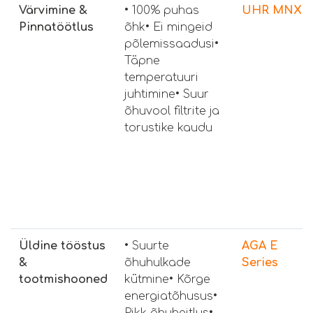
Värvimine &
• 100% puhas
UHR MNX
Pinnatöötlus
õhk• Ei mingeid
põlemissaadusi•
Täpne
temperatuuri
juhtimine• Suur
õhuvool filtrite ja
torustike kaudu
Üldine tööstus
• Suurte
AGA E
&
õhuhulkade
Series
tootmishooned
kütmine• Kõrge
energiatõhusus•
Pikk õhuheitlus•