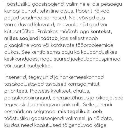
Tööstusliku gaasisoojendi valimine ei ole peaaegu
kunagi puhtalt tehniline otsus. Paberil näivad
paljud seadmed sarnased. Neil võivad olla
võrreldavad kilovatid, õhuvoolu näitajad või
kütusetüübid. Praktikas määrab aga
kontekst,
milles soojendi töötab
, kas sellest saab
pikaajaline vara või korduvate tööprobleemide
allikas. See kehtib sama palju ka kaubanduslikes
keskkondades, nagu suured jaekaubanduspinnad
või logistikaobjektid.
Insenerid, tegevjuhid ja hankemeeskonnad
tasakaalustavad tavaliselt korraga mitut
prioriteeti. Protsessikvaliteet, ohutus,
paigalduspiirangud, energiatõhusus ja pikaajalised
tegevuskulud mängivad kõik rolli. Selle juhendi
eesmärk on selgitada,
mis tegelikult loeb
tööstusliku gaasisoojendi valimisel, ja näidata,
kuidas need kaalutlused tõlgenduvad kõige