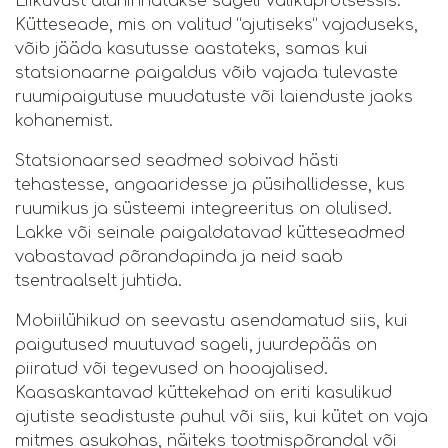
Liikuvust alahinnatakse sageli valikuprotsessis.
Kütteseade, mis on valitud “ajutiseks” vajaduseks,
võib jääda kasutusse aastateks, samas kui
statsionaarne paigaldus võib vajada tulevaste
ruumipaigutuse muudatuste või laienduste jaoks
kohanemist.
Statsionaarsed seadmed sobivad hästi
tehastesse, angaaridesse ja püsihallidesse, kus
ruumikus ja süsteemi integreeritus on olulised.
Lakke või seinale paigaldatavad kütteseadmed
vabastavad põrandapinda ja neid saab
tsentraalselt juhtida.
Mobiilühikud on seevastu asendamatud siis, kui
paigutused muutuvad sageli, juurdepääs on
piiratud või tegevused on hooajalised.
Kaasaskantavad küttekehad on eriti kasulikud
ajutiste seadistuste puhul või siis, kui kütet on vaja
mitmes asukohas, näiteks tootmispõrandal või