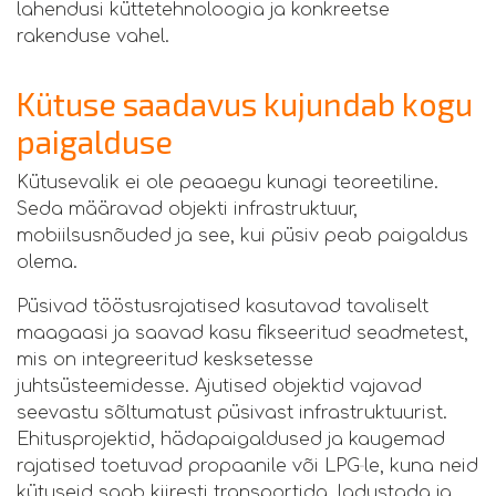
lahendusi küttetehnoloogia ja konkreetse
rakenduse vahel.
Kütuse saadavus kujundab kogu
paigalduse
Kütusevalik ei ole peaaegu kunagi teoreetiline.
Seda määravad objekti infrastruktuur,
mobiilsusnõuded ja see, kui püsiv peab paigaldus
olema.
Püsivad tööstusrajatised kasutavad tavaliselt
maagaasi ja saavad kasu fikseeritud seadmetest,
mis on integreeritud kesksetesse
juhtsüsteemidesse. Ajutised objektid vajavad
seevastu sõltumatust püsivast infrastruktuurist.
Ehitusprojektid, hädapaigaldused ja kaugemad
rajatised toetuvad propaanile või LPG‑le, kuna neid
kütuseid saab kiiresti transportida, ladustada ja