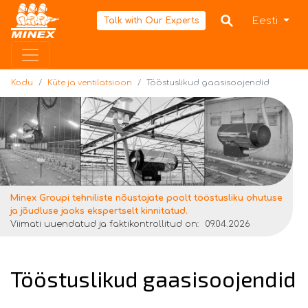
Kodu
Eesti
Talk with Our Experts
Kodu
Küte ja ventilatsioon
Tööstuslikud gaasisoojendid
Minex Groupi tehniliste nõustajate poolt tööstusliku ohutuse
ja jõudluse jaoks ekspertselt kinnitatud.
Viimati uuendatud ja faktikontrollitud on:
09.04.2026
Tööstuslikud gaasisoojendid