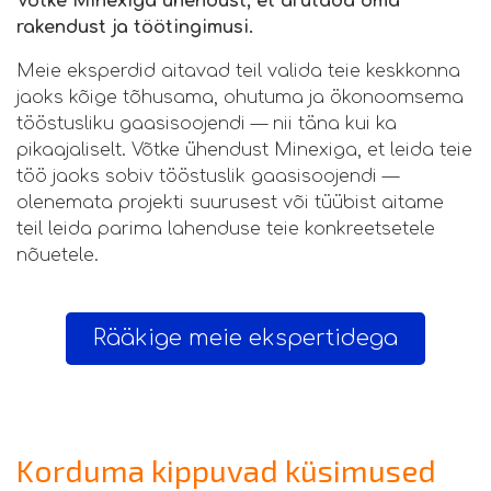
Võtke Minexiga ühendust, et arutada oma
rakendust ja töötingimusi.
Meie eksperdid aitavad teil valida teie keskkonna
jaoks kõige tõhusama, ohutuma ja ökonoomsema
tööstusliku gaasisoojendi — nii täna kui ka
pikaajaliselt. Võtke ühendust Minexiga, et leida teie
töö jaoks sobiv tööstuslik gaasisoojendi —
olenemata projekti suurusest või tüübist aitame
teil leida parima lahenduse teie konkreetsetele
nõuetele.
Rääkige meie ekspertidega
Korduma kippuvad küsimused