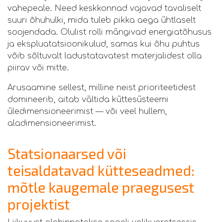
vahepeale. Need keskkonnad vajavad tavaliselt
suuri õhuhulki, mida tuleb pikka aega ühtlaselt
soojendada. Olulist rolli mängivad energiatõhusus
ja ekspluatatsioonikulud, samas kui õhu puhtus
võib sõltuvalt ladustatavatest materjalidest olla
piirav või mitte.
Arusaamine sellest, milline neist prioriteetidest
domineerib, aitab vältida küttesüsteemi
üledimensioneerimist — või veel hullem,
aladimensioneerimist.
Statsionaarsed või
teisaldatavad kütteseadmed:
mõtle kaugemale praegusest
projektist