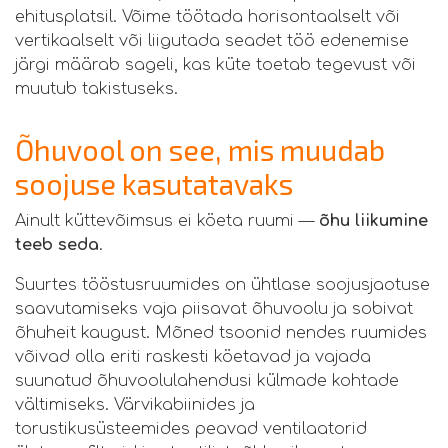
ehitusplatsil. Võime töötada horisontaalselt või
vertikaalselt või liigutada seadet töö edenemise
järgi määrab sageli, kas küte toetab tegevust või
muutub takistuseks.
Õhuvool on see, mis muudab
soojuse kasutatavaks
Ainult küttevõimsus ei köeta ruumi —
õhu liikumine
teeb seda
.
Suurtes tööstusruumides on ühtlase soojusjaotuse
saavutamiseks vaja piisavat õhuvoolu ja sobivat
õhuheit kaugust. Mõned tsoonid nendes ruumides
võivad olla eriti raskesti köetavad ja vajada
suunatud õhuvoolulahendusi külmade kohtade
vältimiseks. Värvikabiinides ja
torustikusüsteemides peavad ventilaatorid