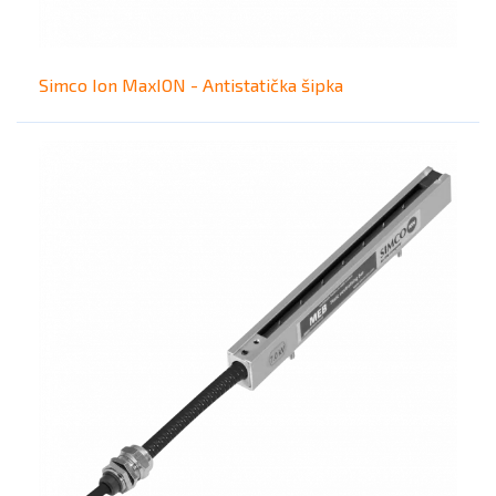
Simco Ion MaxION - Antistatička šipka