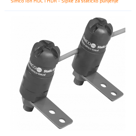
Simco Ion HDC i HDR - Šipke za statičko punjenje