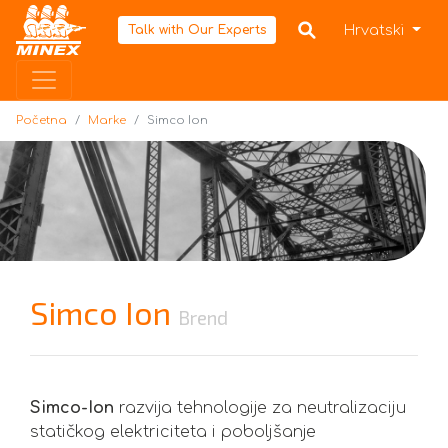
Početna
Hrvatski
Talk with Our Experts
Početna
Marke
Simco Ion
Simco Ion
Brend
Simco-Ion
razvija tehnologije za neutralizaciju
statičkog elektriciteta i poboljšanje