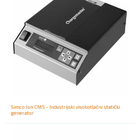
Simco Ion CM5 - Industrijski visokotlačni statički
generator