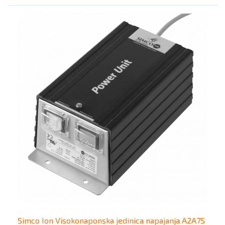
Simco Ion Visokonaponska jedinica napajanja A2A7S