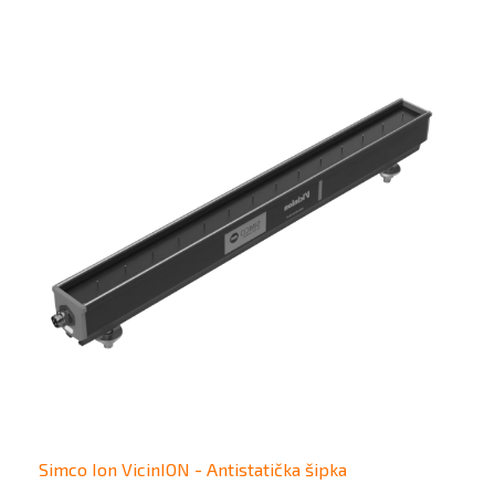
Simco Ion VicinION - Antistatička šipka