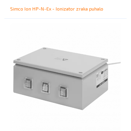
Simco Ion HP-N-Ex - Ionizator zraka puhalo