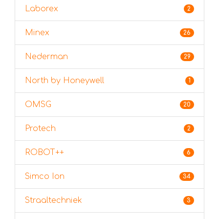
Laborex
2
Minex
26
Nederman
29
North by Honeywell
1
OMSG
20
Protech
2
ROBOT++
6
Simco Ion
34
Straaltechniek
3