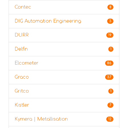
Contec
8
DIG Automation Engineering
3
DURR
19
Delfin
1
Elcometer
86
Graco
37
Gritco
1
Kistler
7
Kymera | Metallisation
12