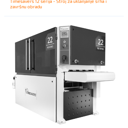
Timesavers 12 serija - Stroj za uklanjanje srha i
završnu obradu