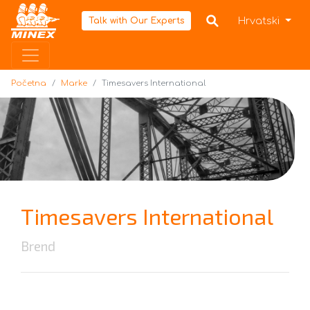
Početna
Hrvatski
Talk with Our Experts
Početna
Marke
Timesavers International
Timesavers International
Brend