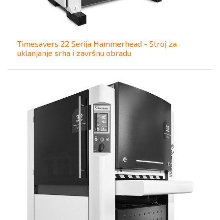
Timesavers 22 Serija Hammerhead - Stroj za
uklanjanje srha i završnu obradu