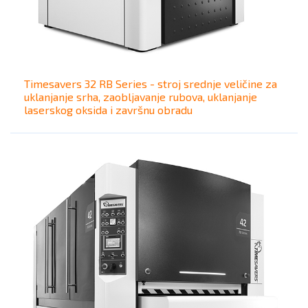
Timesavers 32 RB Series - stroj srednje veličine za
uklanjanje srha, zaobljavanje rubova, uklanjanje
laserskog oksida i završnu obradu