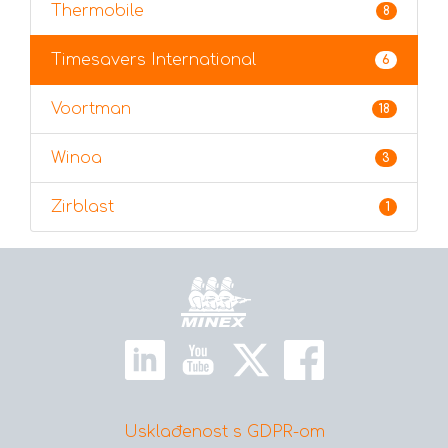
Thermobile
8
Timesavers International
6
Voortman
18
Winoa
3
Zirblast
1
Početna
Usklađenost s GDPR-om