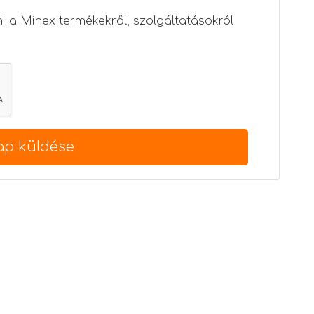
ni a Minex termékekről, szolgáltatásokról
s
ap küldése