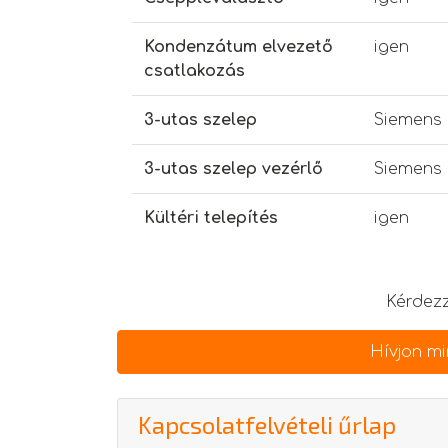
Kondenzátum elvezető
igen
csatlakozás
3-utas szelep
Siemens 
3-utas szelep vezérlő
Siemens
Kültéri telepítés
igen
Kérdezz
Hívjon mi
Kapcsolatfelvételi űrlap