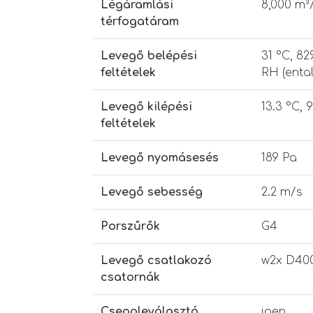
Légáramlási
8,000 m³
térfogatáram
Levegő belépési
31 °C, 82
feltételek
RH (ental
Levegő kilépési
13.3 °C, 
feltételek
Levegő nyomásesés
189 Pa
Levegő sebesség
2.2 m/s
Porszűrők
G4
Levegő csatlakozó
w2x D40
csatornák
Cseppleválasztó
igen