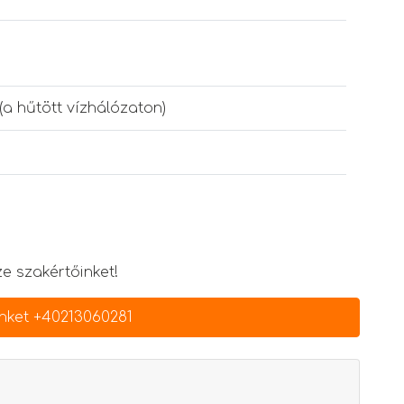
(a hűtött vízhálózaton)
e szakértőinket!
nket +40213060281