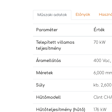
Előnyök
Haszná
Műszaki adatok
Paraméter
Érték
Telepített villamos
70 kW
teljesítmény
Áramellátás
400 Vac,
Méretek
6,000 mm
Súly
kb. 2,600
Hűtőmodell
Clint CH
Hűtőteljesítmény (hűtő)
176 kW