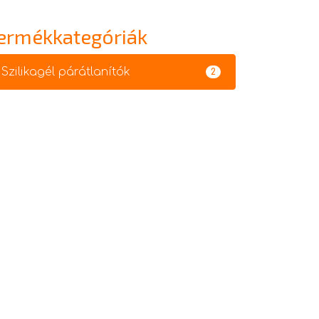
ermékkategóriák
Szilikagél párátlanítók
2