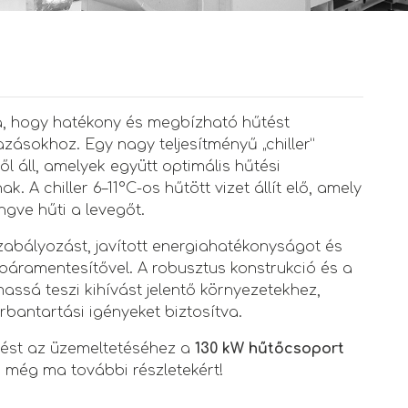
a, hogy hatékony és megbízható hűtést
azásokhoz. Egy nagy teljesítményű „chiller”
l áll, amelyek együtt optimális hűtési
. A chiller 6–11°C-os hűtött vizet állít elő, amely
ngve hűti a levegőt.
zabályozást, javított energiahatékonyságot és
páramentesítővel. A robusztus konstrukció és a
massá teszi kihívást jelentő környezetekhez,
rbantartási igényeket biztosítva.
tést az üzemeltetéséhez a
130 kW hűtőcsoport
 még ma további részletekért!