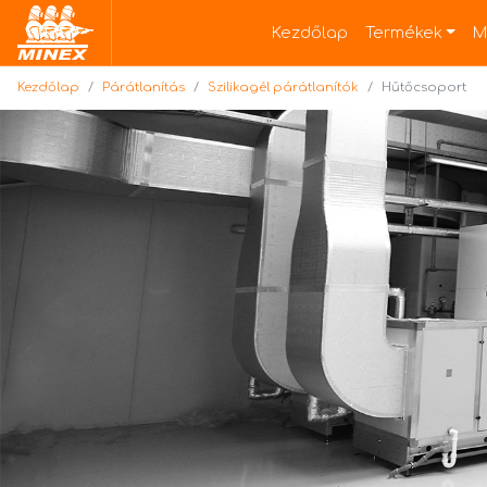
Kezdőlap
Kezdőlap
Termékek
M
Kezdőlap
Párátlanítás
Szilikagél párátlanítók
Hűtőcsoport