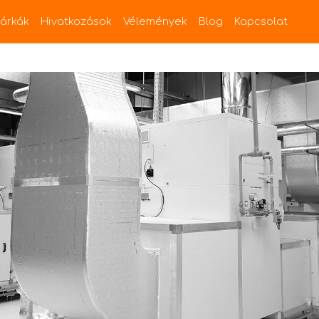
árkák
Hivatkozások
Vélemények
Blog
Kapcsolat