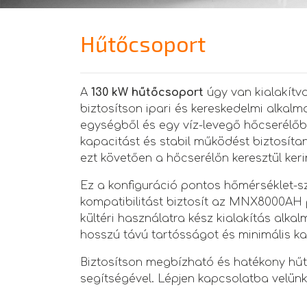
Hűtőcsoport
A
130 kW hűtőcsoport
úgy van kialakítv
biztosítson ipari és kereskedelmi alkalm
egységből és egy víz-levegő hőcserélőbő
kapacitást és stabil működést biztosítanak
ezt követően a hőcserélőn keresztül keri
Ez a konfiguráció pontos hőmérséklet-s
kompatibilitást biztosít az MNX8000AH 
kültéri használatra kész kialakítás alkal
hosszú távú tartósságot és minimális ka
Biztosítson megbízható és hatékony hű
segítségével. Lépjen kapcsolatba velünk