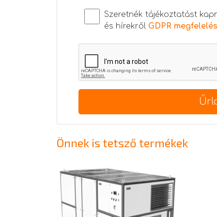
Szeretnék tájékoztatást kap
és hírekről
GDPR megfelelé
Űrl
Önnek is tetsző termékek