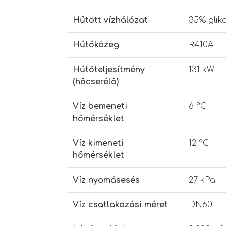
Hűtött vízhálózat
35% gliko
Hűtőközeg
R410A
Hűtőteljesítmény
131 kW
(hőcserélő)
Víz bemeneti
6 °C
hőmérséklet
Víz kimeneti
12 °C
hőmérséklet
Víz nyomásesés
27 kPa
Víz csatlakozási méret
DN60