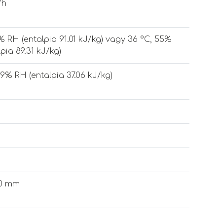
/h
% RH (entalpia 91.01 kJ/kg) vagy 36 °C, 55%
pia 89.31 kJ/kg)
99% RH (entalpia 37.06 kJ/kg)
0 mm