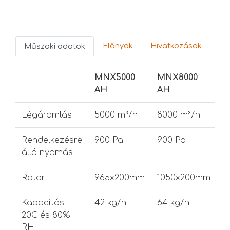
Előnyök
Hivatkozások
Műszaki adatok
MNX5000
MNX8000
M
AH
AH
A
Légáramlás
5000 m³/h
8000 m³/h
1
Rendelkezésre
900 Pa
900 Pa
9
álló nyomás
Rotor
965x200mm
1050x200mm
1
Kapacitás
42 kg/h
64 kg/h
8
20C és 80%
RH