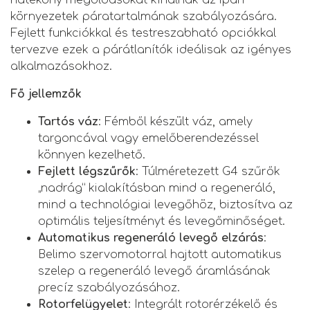
környezetek páratartalmának szabályozására.
Fejlett funkciókkal és testreszabható opciókkal
tervezve ezek a párátlanítók ideálisak az igényes
alkalmazásokhoz.
Fő jellemzők
Tartós váz
: Fémből készült váz, amely
targoncával vagy emelőberendezéssel
könnyen kezelhető.
Fejlett légszűrők
: Túlméretezett G4 szűrők
„nadrág” kialakításban mind a regeneráló,
mind a technológiai levegőhöz, biztosítva az
optimális teljesítményt és levegőminőséget.
Automatikus regeneráló levegő elzárás
:
Belimo szervomotorral hajtott automatikus
szelep a regeneráló levegő áramlásának
precíz szabályozásához.
Rotorfelügyelet
: Integrált rotorérzékelő és