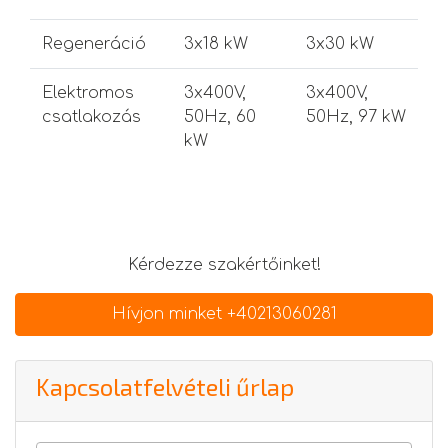
Regeneráció
3x18 kW
3x30 kW
3
Elektromos
3x400V,
3x400V,
3
csatlakozás
50Hz, 60
50Hz, 97 kW
5
kW
k
Kérdezze szakértőinket!
Hívjon minket +40213060281
Kapcsolatfelvételi űrlap