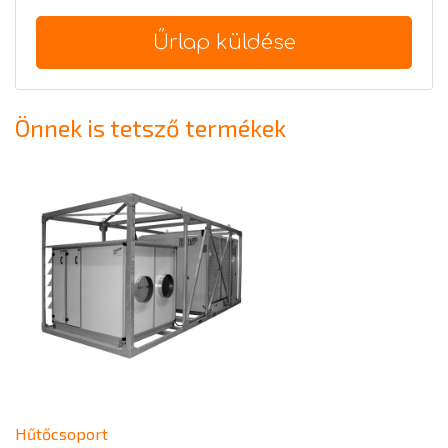
Űrlap küldése
Önnek is tetsző termékek
Hűtőcsoport
Hűtőcsoport