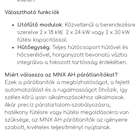
Választható funkciók
Utófűtő modulok
: Közvetlenül a berendezésre
szerelve 2 x 18 kW, 2 x 24 kW vagy 2 x 30 kW
fűtési kapacitással.
Hűtőegység
: Teljes hűtőcsoport hűtővel és
hőcserélővel, horganyzott bevonatú vázba
integrálva a fokozott tartósság érdekében.
Miért válassza az MNX AH párátlanítókat?
Ezek a párátlanítók a megbízhatóságot, a fejlett
automatizálást és a rugalmasságot ötvözik, így
széles körű ipari alkalmazásokhoz alkalmasak.
Akár precíz páratartalom-szabályozásra,
hatékony fűtésre vagy hűtési megoldásokra van
szüksége, az MNX AH párátlanítók az igényeire
szabott, kivételes teljesítményt nyújtanak.