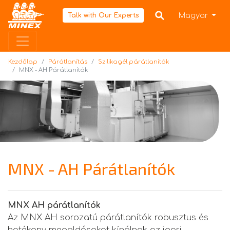
Kezdőlap
Magyar
Talk with Our Experts
Kezdőlap
Párátlanítás
Szilikagél párátlanítók
MNX - AH Párátlanítók
MNX - AH Párátlanítók
MNX AH párátlanítók
Az MNX AH sorozatú párátlanítók robusztus és
hatékony megoldásokat kínálnak az ipari