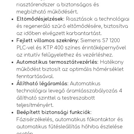
riasztórendszer a biztonságos és
megbízható működésért.
Eltömődésjelzések
: Riasztások a technológiai
és regeneráló szűrő eltömődésére, biztosítva
az időben elvégzett karbantartást.
Fejlett villamos szekrény
: Siemens S7 1200
PLC-vel és KTP 400 színes érintőképernyővel
az intuitív felügyelethez és vezérléshez.
Automatikus termosztátvezérlés
: Hatékony
működést biztosít az optimális hőmérséklet
fenntartásával.
Állítható légáramlás
: Automatikus
technológiai levegő áramlásszabályozás 4
állítható szinttel a testreszabott
teljesítményért.
Beépített biztonsági funkciók
:
Fázisérzékelés, automatikus főkontaktor és
automatikus fűtésleállítás hőhiba észlelése
esetén.