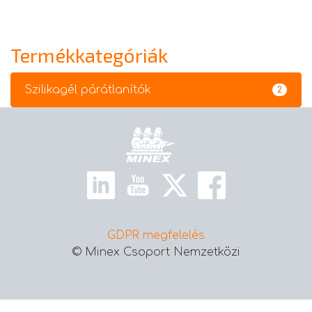
Termékkategóriák
Szilikagél párátlanítók
2
Kezdőlap
GDPR megfelelés
© Minex Csoport Nemzetközi