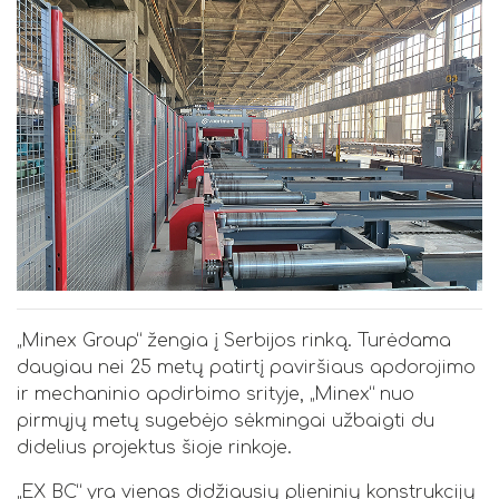
„Minex Group“ žengia į Serbijos rinką. Turėdama
daugiau nei 25 metų patirtį paviršiaus apdorojimo
ir mechaninio apdirbimo srityje, „Minex“ nuo
pirmųjų metų sugebėjo sėkmingai užbaigti du
didelius projektus šioje rinkoje.
„EX BC“ yra vienas didžiausių plieninių konstrukcijų