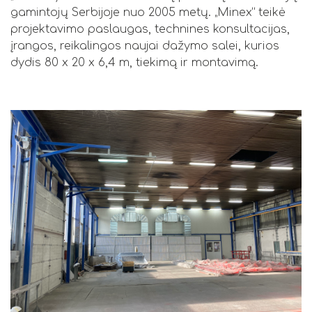
gamintojų Serbijoje nuo 2005 metų. „Minex“ teikė
projektavimo paslaugas, technines konsultacijas,
įrangos, reikalingos naujai dažymo salei, kurios
dydis 80 x 20 x 6,4 m, tiekimą ir montavimą.