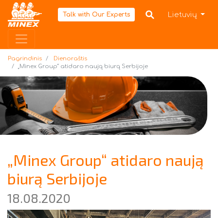
Pagrindinis
Lietuvių
Talk with Our Experts
Pagrindinis
Dienoraštis
„Minex Group“ atidaro naują biurą Serbijoje
„Minex Group“ atidaro naują
biurą Serbijoje
18.08.2020