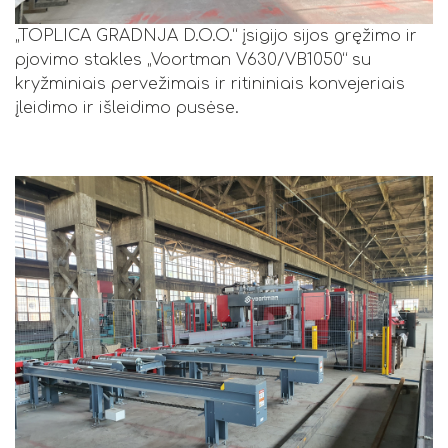
„TOPLICA GRADNJA D.O.O.“ įsigijo sijos gręžimo ir
pjovimo stakles „Voortman V630/VB1050“ su
kryžminiais pervežimais ir ritininiais konvejeriais
įleidimo ir išleidimo pusėse.