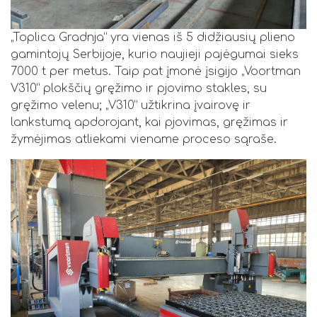
„Toplica Gradnja“ yra vienas iš 5 didžiausių plieno
gamintojų Serbijoje, kurio naujieji pajėgumai sieks
7000 t per metus. Taip pat įmonė įsigijo „Voortman
V310“ plokščių gręžimo ir pjovimo stakles, su
gręžimo velenu; „V310“ užtikrina įvairovę ir
lankstumą apdorojant, kai pjovimas, gręžimas ir
žymėjimas atliekami viename proceso sąraše.