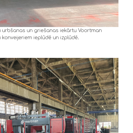
 urbšanas un griešanas iekārtu Voortman
konveijeriem ieplūdē un izplūdē.