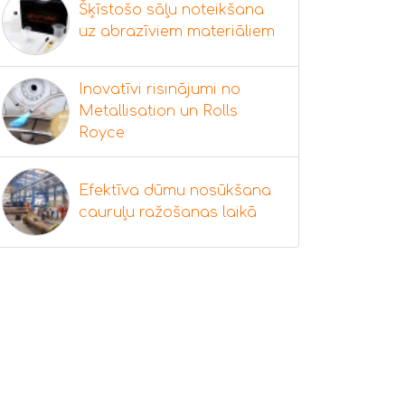
Šķīstošo sāļu noteikšana
uz abrazīviem materiāliem
Inovatīvi risinājumi no
Metallisation un Rolls
Royce
Efektīva dūmu nosūkšana
cauruļu ražošanas laikā