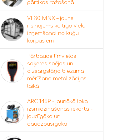
pārtikas ražošanā
VE30 MNX – jauns
risinājums kaitīgo vielu
izņemšanai no kuģu
korpusiem
Pārbaude līmvielas
saķeres spējas un
aizsargslāņa biezuma
mērīšana metalizācijas
laikā
ARC 145P - jaunākā loka
izsmidzināšanas iekārta -
jaudīgāka un
daudzpusīgāka