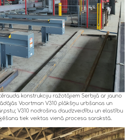
 tērauda konstrukciju ražotājiem Serbijā ar jauno
gādājās Voortman V310 plākšņu urbšanas un
vārpstu; V310 nodrošina daudzveidību un elastību
ķēšana tiek veiktas vienā procesa sarakstā.