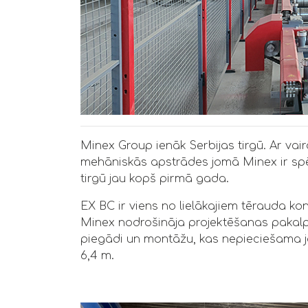
Minex Group ienāk Serbijas tirgū. Ar va
mehāniskās apstrādes jomā Minex ir spēji
tirgū jau kopš pirmā gada.
EX BC ir viens no lielākajiem tērauda ko
Minex nodrošināja projektēšanas pakalp
piegādi un montāžu, kas nepieciešama ja
6,4 m.