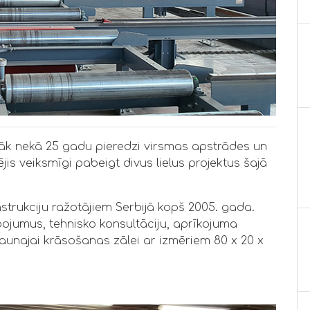
irāk nekā 25 gadu pieredzi virsmas apstrādes un
s veiksmīgi pabeigt divus lielus projektus šajā
nstrukciju ražotājiem Serbijā kopš 2005. gada.
ojumus, tehnisko konsultāciju, aprīkojuma
unajai krāsošanas zālei ar izmēriem 80 x 20 x