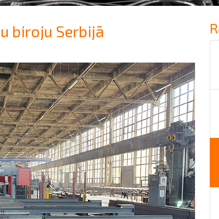
R
 biroju Serbijā