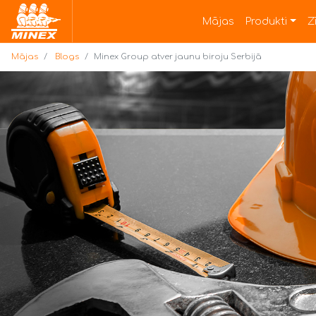
Mājas
Mājas
Produkti
Z
Mājas
Blogs
Minex Group atver jaunu biroju Serbijā