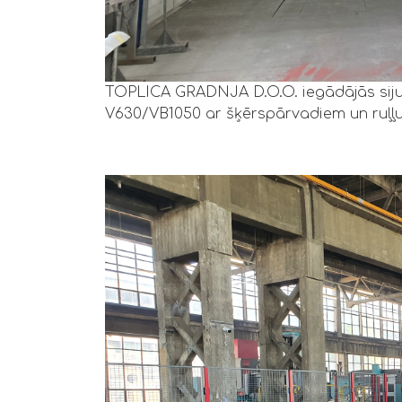
TOPLICA GRADNJA D.O.O. iegādājās siju
V630/VB1050 ar šķērspārvadiem un ruļļu 