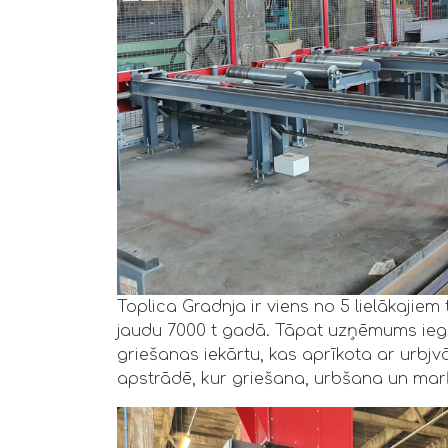
Toplica Gradnja ir viens no 5 lielākajiem
jaudu 7000 t gadā. Tāpat uzņēmums ie
griešanas iekārtu, kas aprīkota ar urbj
apstrādē, kur griešana, urbšana un mar