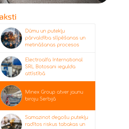
aksti
Dūmu un putekļu
pārvaldība slīpēšanas un
metināšanas procesos
Electroalfa International
SRL Botosani iegulda
attīstībā
Minex Group atver jaunu
biroju Serbijā
Samazinot degošu putekļu
radītos riskus tabakas un