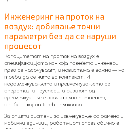
Инженеринг на проток на
воздух: добивање точни
параметри без да се наруши
процесот
Капацитетот на проток на воздух е
спецификацијата кон која повеќето инженери
прво се насочуваат, и навистина е важна — но
треба да се чита во контекст. И
недовлечкувањето и превлечкувањето се
оперативни неуспеси, а ризикот од
превлечкување е значително потценет,
особено кај on-torch апликации.
За општи системи за извлекување со рамена и
мобилни единици, работниот опсег обично е