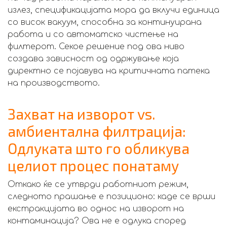
излез, спецификацијата мора да вклучи единица
со висок вакуум, способна за континуирана
работа и со автоматско чистење на
филтерот. Секое решение под ова ниво
создава зависност од одржување која
директно се појавува на критичната патека
на производството.
Захват на изворот vs.
амбиентална филтрација:
Одлуката што го обликува
целиот процес понатаму
Откако ќе се утврди работниот режим,
следното прашање е позиционо: каде се врши
екстракцијата во однос на изворот на
контаминација? Ова не е одлука според