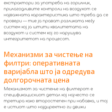
екстрактори за употреба на горилник,
прилагодливите контроли на воздухот се
најважната карактеристика што треба да се
провери — тие ја прават разликата меѓу
систем кој ја штити квалитетата на
воздухот и систем кој го нарушува
интегритетот на процесот.
Механизми за чистење на
филтри: оперативната
варијабла што ја одредува
долгорочната цена
Механизмот за чистење на филтерот е
спецификацискиот детал кој најчесто се
третира како второстепен при набавка, и тој
е истиот што најдиректно ги движи