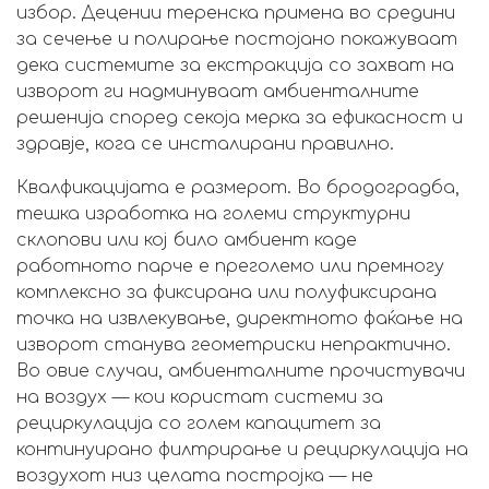
избор. Децении теренска примена во средини
за сечење и полирање постојано покажуваат
дека системите за екстракција со захват на
изворот ги надминуваат амбиенталните
решенија според секоја мерка за ефикасност и
здравје, кога се инсталирани правилно.
Квалфикацијата е размерот. Во бродоградба,
тешка изработка на големи структурни
склопови или кој било амбиент каде
работното парче е преголемо или премногу
комплексно за фиксирана или полуфиксирана
точка на извлекување, директното фаќање на
изворот станува геометриски непрактично.
Во овие случаи, амбиенталните прочистувачи
на воздух — кои користат системи за
рециркулација со голем капацитет за
континуирано филтрирање и рециркулација на
воздухот низ целата постројка — не