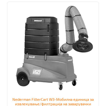
Nederman FilterCart W3-Мобилна единица за
извлекување/филтрација на заварувачки