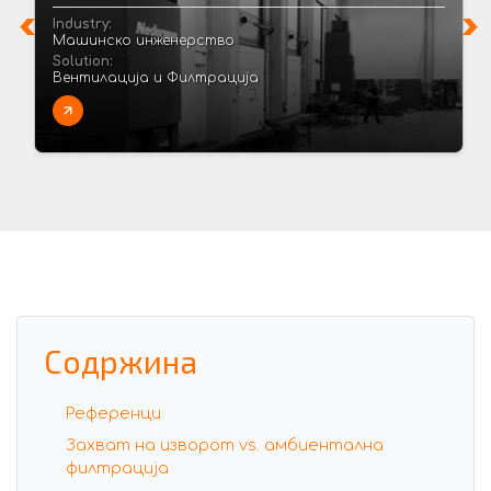
Industry:
Машинско инженерство
Solution:
Вентилација и Филтрација
Содржина
Референци
Захват на изворот vs. амбиентална
филтрација