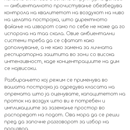
— амбиенталното прочистување обезбедува
контрола на квалитетот на воздухот на ниво
на целата постројка, што директното
фаќање на изворот само по себе не може да го
испорача на таа скала. Овие амбиентални
системи треба да се сфатат како
дополнување, а не како замена за личната
респираторна заштита во зони со висока
интензивност, каде концентрациите на дим
се највисоки.
Разбирањето кој режим се применува во
вашата постројка ја одредува класата на
опремата што ја оценувате, капацитетот на
проток на воздух што ви е потребен и
импликациите за заземање простор во
распоредот на подот. Ова мора да се реши
пред да започне разговорот за избор на
производ.