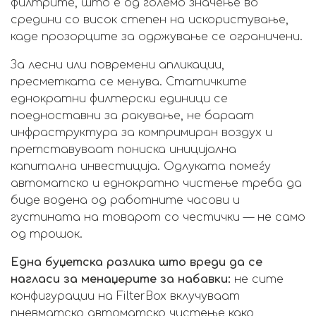
филтрите, што е од големо значење во
средини со висок степен на искористување,
каде прозорците за одржување се ограничени.
За лесни или повремени апликации,
пресметката се менува. Статичките
еднократни филтерски единици се
поедноставни за ракување, не бараат
инфраструктура за компримиран воздух и
претставуваат пониска иницијална
капитална инвестиција. Одлуката помеѓу
автоматско и еднократно чистење треба да
биде водена од работните часови и
густината на товарот со честички — не само
од трошок.
Една буџетска разлика што вреди да се
нагласи за менаџерите за набавки:
не сите
конфигурации на FilterBox вклучуваат
пневматско автоматско чистење како