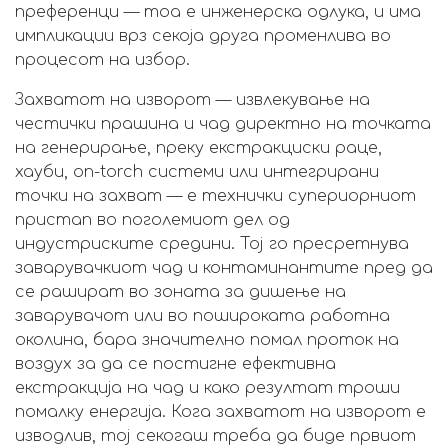
преференци — тоа е инженерска одлука, и има
импликации врз секоја друга променлива во
процесот на избор.
Захватот на изворот — извлекување на
честички прашина и чад директно на точката
на генерирање, преку екстракциски раце,
хауби, on-torch системи или интегрирани
точки на захват — е технички супериорниот
пристап во поголемиот дел од
индустриските средини. Тој го пресретнува
заварувачкиот чад и контаминантите пред да
се рашират во зоната за дишење на
заварувачот или во пошироката работна
околина, бара значително помал проток на
воздух за да се постигне ефективна
екстракција на чад и како резултат троши
помалку енергија. Кога захватот на изворот е
изводлив, тој секогаш треба да биде првиот