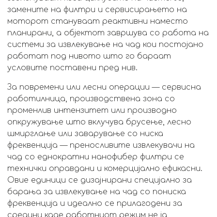
замените на филтри и сервисирањето на
моторот стануваат реактивни наместо
планирани, а објектот завршува со работа на
системи за извлекување на чад кои постојано
работат под нивото што го бараат
условите поставени пред нив.
За повремени или лесни операции — сервисна
работилница, производствена зона со
променлив интензитет или производно
опкружување што вклучува брусење, лесно
шмирглање или заварување со ниска
фреквенција — преносливите извлекувачи на
чад со еднократни нанофибер филтри се
технички оправдани и комерцијално ефикасни.
Овие единици се дизајнирани специјално за
барања за извлекување на чад со пониска
фреквенција и идеално се прилагодени за
средини каде работниот режим не ја