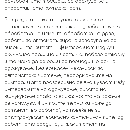
долгорочните трошоци за одржување и
оперативната комплексност.
Во средини со континуирано или високо
оптоварување со честички — дробоструење,
обработка на цемент, обработка на дрво,
роботи за автоматизирано заварување со
висок интензитет — филтерскиот медиум
акумулира прашина и честички побрзо отколку
што може да се реши со периодично рачно
одржување. Без ефикасен механизам за
автоматско чистење, перформансите на
филтрацијата прогресивно се влошуваат меѓу
интервалите на одржување, силата на
вшмукување опаѓа, а ефикасноста на фаќање
се намалува. Филтрите технички може да
останат „во работа“, но повеќе не ги
отстрануваат ефикасно контаминантите од
работната средина, и квалитетот на