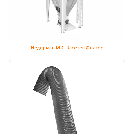
Недерман MJC-Касетен Филтер