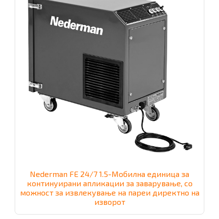
Nederman FE 24/7 1.5-Мобилна единица за
континуирани апликации за заварување, со
можност за извлекување на пареи директно на
изворот