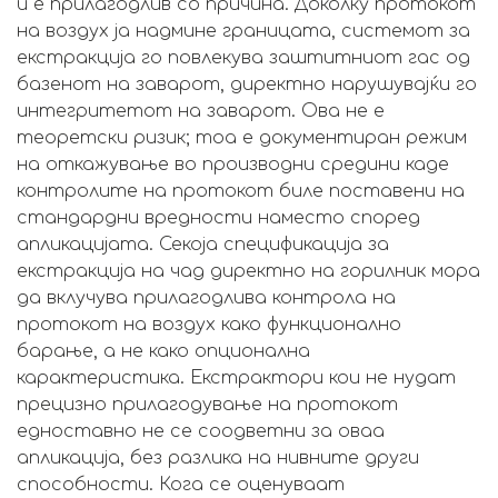
и е прилагодлив со причина. Доколку протокот
на воздух ја надмине границата, системот за
екстракција го повлекува заштитниот гас од
базенот на заварот, директно нарушувајќи го
интегритетот на заварот. Ова не е
теоретски ризик; тоа е документиран режим
на откажување во производни средини каде
контролите на протокот биле поставени на
стандардни вредности наместо според
апликацијата. Секоја спецификација за
екстракција на чад директно на горилник мора
да вклучува прилагодлива контрола на
протокот на воздух како функционално
барање, а не како опционална
карактеристика. Екстрактори кои не нудат
прецизно прилагодување на протокот
едноставно не се соодветни за оваа
апликација, без разлика на нивните други
способности. Кога се оценуваат