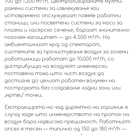
700 до 1.200 m³/h. Централизираните мулти-
рамени системи за извлекување кои
истовремено опслужуваат повеќе работни
станици, или посветени системи за маси за
плазма и ласерско сечење, бараат значително
поголем капацитет — до 4.500 m³/h. На
амбиенталниот крај од спектарот,
системите за прочистување воздух за големи
работилници работат до 10.000 m³/h, со
дистрибуција на воздухот инженерски
поставена така што чист воздух да
достигне до целиот работен волумен на
постројката без создавање ладни зони или
„мртви“ точки.
Екстракцијата на чад директно на горилник е
случај каде што инженерството на проток на
воздух бара највисока прецизност. Работниот
опсег е тесен — типично од 150 до 180 m³/h —