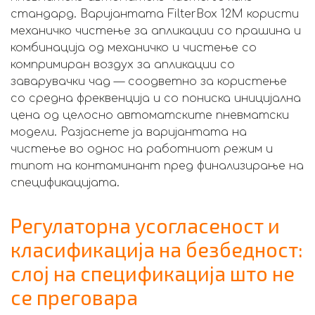
стандард. Варијантата FilterBox 12M користи
механичко чистење за апликации со прашина и
комбинација од механичко и чистење со
компримиран воздух за апликации со
заварувачки чад — соодветно за користење
со средна фреквенција и со пониска иницијална
цена од целосно автоматските пневматски
модели. Разјаснете ја варијантата на
чистење во однос на работниот режим и
типот на контаминант пред финализирање на
спецификацијата.
Регулаторна усогласеност и
класификација на безбедност:
слој на спецификација што не
се преговара