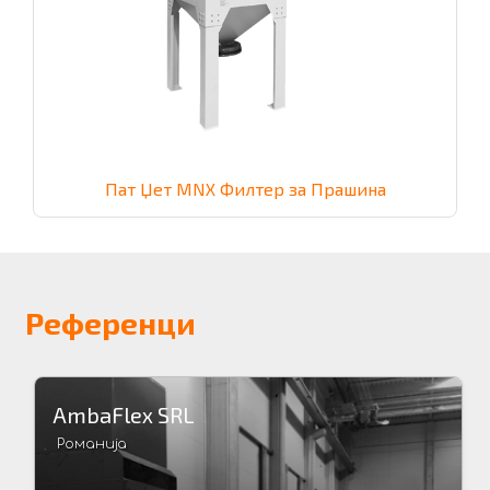
Пат Џет MNX Филтер за Прашина
Референци
AmbaFlex SRL
Романија