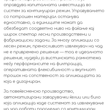
оправдува капиталната инвестиција во
систем за континуиран режим. Управувањето
со потрошен материјал останува
едноставно, а единиците можат да
обезбедат соодветно ниво на фаќање кај
широк спектар лесни производствени и
фабрикациски задачи. За многу апликации со
лесен режим, преносливиот извлекувач на чад
не е привремено решение — тоа е идеалното
решение, нудејќи ја вистинската рамнотежа
меѓу перформансите на филтрација,
оперативната флексибилност и вкупниот
трошок на сопственост за апликацијата за
која е дизајниран.
За повеќесменско производство,
автоматизирани заварувачки ќелии или било
која апликација каде системот за извлекување
на чад работи паралелно со континуиран