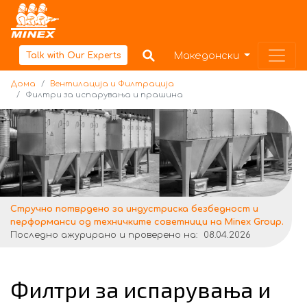
Дома
Македонски
Talk with Our Experts
Дома
Вентилација и Филтрација
Филтри за испарувања и прашина
Стручнo потврдено за индустриска безбедност и
перформанси од техничките советници на Minex Group.
Последно ажурирано и проверено на:
08.04.2026
Филтри за испарувања и