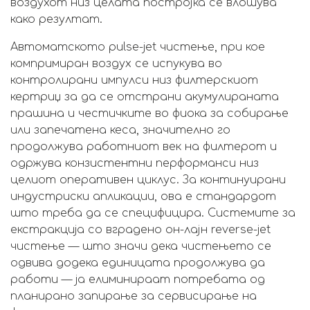
воздухот низ целата постројка се влошува
како резултат.
Автоматското pulse-jet чистење, при кое
компримиран воздух се испукува во
контролирани импулси низ филтерскиот
кертриџ за да се отстрани акумулираната
прашина и честичките во фиока за собирање
или запечатена кеса, значително го
продолжува работниот век на филтерот и
одржува конзистентни перформанси низ
целиот оперативен циклус. За континуирани
индустриски апликации, ова е стандардот
што треба да се специфицира. Системите за
екстракција со вградено он-лајн reverse-jet
чистење — што значи дека чистењето се
одвива додека единицата продолжува да
работи — ја елиминираат потребата од
планирано запирање за сервисирање на