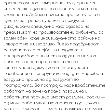
претставуваат компромис, туку правилен
инженерски одговор на ограничувањата на
околината. Амбиенталните прочистувачи и
кулите за прочистување на воздух се
дизајнирани специјално како одговор на
предизвикот на производствени амбиенти со
голем обем, каде индивидуалното фаќање на
изворот не е изводливо. Тие ја подобруваат
севкупната состојба на воздухот и
распределбата на чист воздух низ целиот
работен простор со тоа што во
континуиран циклус го отстрануваат
насобраниот заварувачки чад, дим, миризби и
воздушна прашина од воздухот во
постројката. Во постројки каде вработените
работат на голема подна површина и
работните парчиња имаат различни форми —
од мали фабрикувани компоненти до целосни
линиски склопови и големи структурни делови