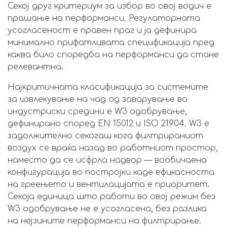
Секој друг критериум за избор во овој водич е
прашање на перформанси. Регулаторната
усогласеност е правен праг и ја дефинира
минимално прифатливата спецификација пред
каква било споредба на перформанси да стане
релевантна.
Најкритичната класификација за системите
за извлекување на чад од заварување во
индустриски средини е W3 одобрување,
дефинирано според EN 15012 и ISO 21904. W3 е
задолжително секогаш кога филтрираниот
воздух се враќа назад во работниот простор,
наместо да се исфрла надвор — вообичаена
конфигурација во постројки каде ефикасноста
на греењето и вентилацијата е приоритет.
Секоја единица што работи во овој режим без
W3 одобрување не е усогласена, без разлика
на нејзините перформанси на филтрирање.