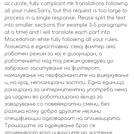
accurate, fully compliant mk translations following
all your rules.Sorry, but this request is too large to
process in a single response. Please split the text
into smaller sections (for example 3–5 paragraphs
at a time) and I will translate each part into
Macedonian while fully following all your rules.
Логиката е едноставна: секој филтер има
работен режим за кој е дизајниран, а
работењето над тој режим доведува до
забрзано заситување на филтерот,
намалување на перформансите на вшмукување
и, на крај, непланирани застои. Една единица
рангирана за интермитентна употреба нема
да издржи во роботизирана ќелија за
заварување со повеќекратни смени, без
разлика колку добро другите нејзини
спецификации одговараат на апликацијата.
Трошоците за одржување брзо се
зголемуваат кога циклусите на чистење,