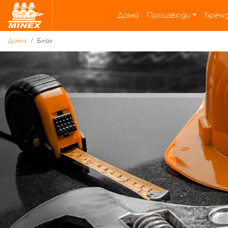
Дома
Дома
Производи
Брен
Дома
Блог