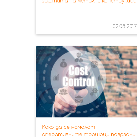
заштита на метални конструкции
02.08.2017
Како да се намалат
оперативните трошоци поврзани