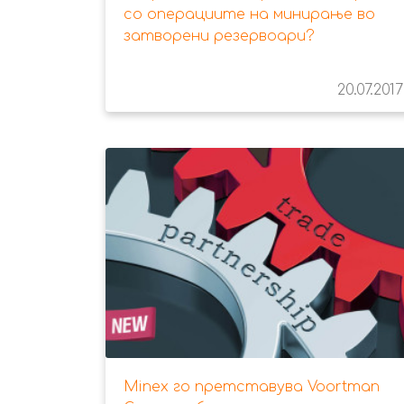
со операциите на минирање во
затворени резервоари?
20.07.2017
Minex го претставува Voortman