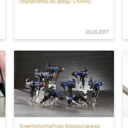
обработка на греди и плочи
25.05.2017
Електростатско бојадисување