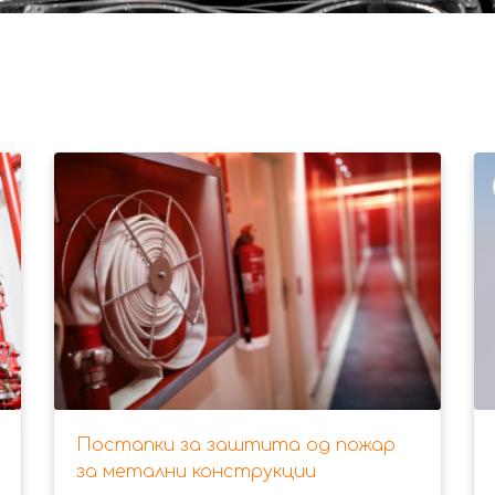
Постапки за заштита од пожар
за метални конструкции