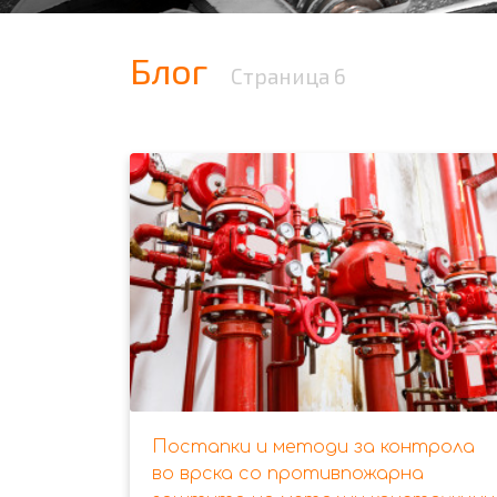
Блог
Страница 6
Постапки и методи за контрола
во врска со противпожарна