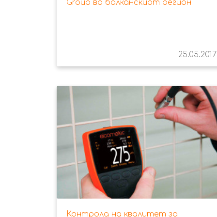
Group во балканскиот регион
25.05.2017
Контрола на квалитет за