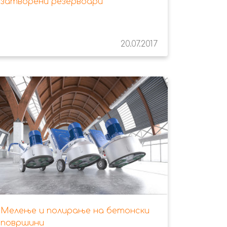
затворени резервоари
20.07.2017
Мелење и полирање на бетонски
површини