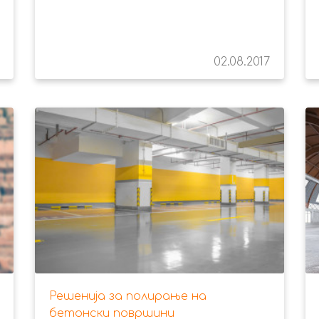
02.08.2017
Решенија за полирање на
бетонски површини