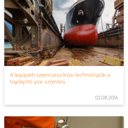
A legújabb szemcseszórási technológiák a
hajóépítő ipar számára
02.08.2016