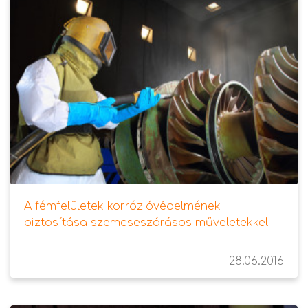
A fémfelületek korrózióvédelmének
biztosítása szemcseszórásos műveletekkel
28.06.2016