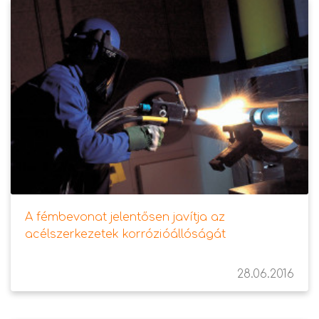
A fémbevonat jelentősen javítja az
acélszerkezetek korrózióállóságát
28.06.2016