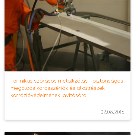
Termikus szórásos metallizálás – biztonságos
megoldás karosszériák és alkatrészek
korrózióvédelmének javítására
02.08.2016