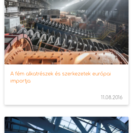
A fém alkatrészek és szerkezetek európai
importja
11.08.2016