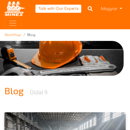
Kezdőlap
Magyar
Talk with Our Experts
Kezdőlap
Blog
Blog
Oldal 9