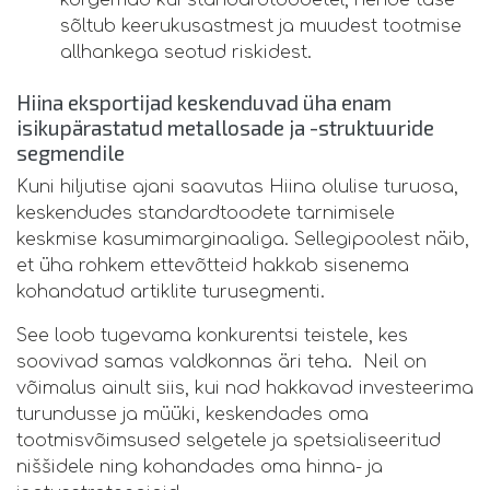
sõltub keerukusastmest ja muudest tootmise
allhankega seotud riskidest.
Hiina eksportijad keskenduvad üha enam
isikupärastatud metallosade ja -struktuuride
segmendile
Kuni hiljutise ajani saavutas Hiina olulise turuosa,
keskendudes standardtoodete tarnimisele
keskmise kasumimarginaaliga. Sellegipoolest näib,
et üha rohkem ettevõtteid hakkab sisenema
kohandatud artiklite turusegmenti.
See loob tugevama konkurentsi teistele, kes
soovivad samas valdkonnas äri teha. Neil on
võimalus ainult siis, kui nad hakkavad investeerima
turundusse ja müüki, keskendades oma
tootmisvõimsused selgetele ja spetsialiseeritud
niššidele ning kohandades oma hinna- ja