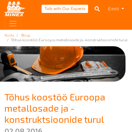
Kodu
Eesti
Talk with Our Experts
Kodu
Blogi
Tõhus koostöö Euroopa metallosade ja -konstruktsioonide turul
Tõhus koostöö Euroopa
metallosade ja -
konstruktsioonide turul
02.08.2016