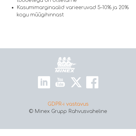
toodetega on otsetarne
Kasumimarginaalid varieeruvad 5–10% ja 20%
kogu müügihinnast
Kodu
GDPR-i vastavus
© Minex Grupp Rahvusvaheline