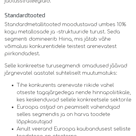
jaotusstrateegiaid.
Standardtooted
Standardmetallitooted moodustavad umbes 10%
kogu metallosade ja -struktuuride turust. Seda
segmenti domineerib Hiina, mis jätab vähe
võimalusi konkurentidele teistest arenevatest
piirkondadest.
Selle konkreetse turusegmendi omadused jäävad
järgnevatel aastatel suhteliselt muutumatuks:
Tihe konkurents arenevate riikide vahel
otseste tagajärgedega nende hinnapoliitikale,
kes keskenduvad sellele konkreetsele sektorile
Euroopa ostjad on peamiselt vahendajad
selles segmendis ja on harva toodete
lõppkasutajad
Ainult veerand Euroopa kaubandusest selliste