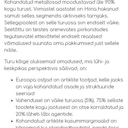
Kohandatud metallosad moodustavad üle 90%
kogu turust. Viimastel aastatel on Hiina hakanud
samuti selles segmendis aktiivseks tarnijaks.
Sellegipoolest on selle turuosa siin endiselt väike.
Seetõttu on teistes arenevates piirkondades
tegutsevatel ettevõtetel endiselt reaalsed
võimalused suunata oma pakkumised just sellele
nišile.
Turu kõige olulisemad omadused, mis lühi- ja
keskpikas perspektiivis säilivad, on:
Euroopa ostjad on artiklite tootjad, kelle jaoks
on vaja kohandatud osade ja struktuuride
seeriaid
Vahendusel on väike turuosa (5%). 75% selliste
toodete kogu jaotusest on otse korraldatud ja
20% läheb läbi agentide.
Kohandatud artiklite kasumimarginaalid on
kõrgemad kui standardtoodetel, nende tase